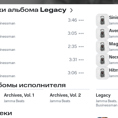
ки альбома
Legacy
Sini
3:46
inessman
Jamm
Ave
3:05
inessman
Jamm
Ma
2:35
inessman
Jamm
Nec
3:31
inessman
Jamm
Hit
3:06
inessman
Jamm
бомы исполнителя
Archives, Vol. 1
Archives, Vol. 2
Legacy
Jamma Beats
Jamma Beats
Jamma Beats
,
Businessman
еки