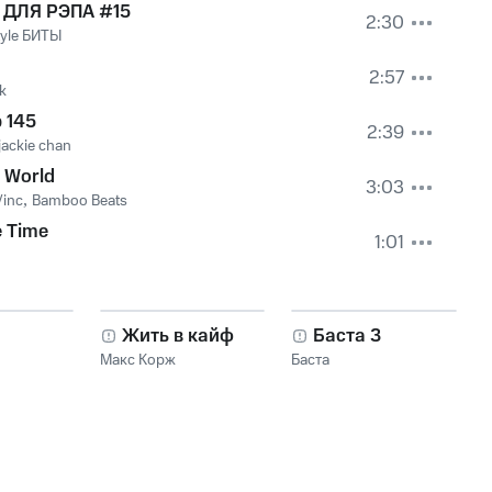
 ДЛЯ РЭПА #15
2:30
tyle БИТЫ
2:57
k
 145
2:39
jackie chan
 World
3:03
Vinc
,
Bamboo Beats
e Time
1:01
Жить в кайф
Баста 3
Макс Корж
Баста