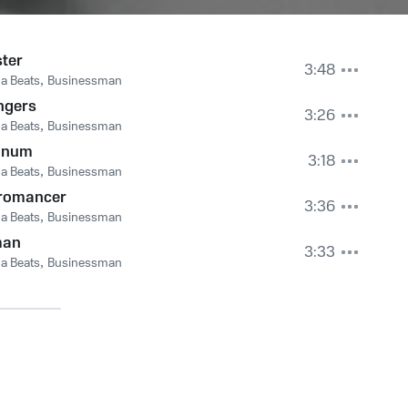
ster
3:48
a Beats
,
Businessman
ngers
3:26
a Beats
,
Businessman
gnum
3:18
a Beats
,
Businessman
romancer
3:36
a Beats
,
Businessman
man
3:33
a Beats
,
Businessman