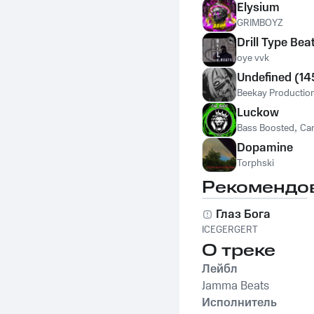
Elysium
GRIMBOYZ
Drill Type Bea
oye vvk
Undefined (1
Beekay Productio
Luckow
Bass Boosted
,
Car
Dopamine
Torphski
Рекомендо
Глаз Бога
ICEGERGERT
О треке
Лейбл
Jamma Beats
Исполнитель