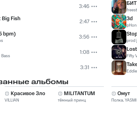
БИТ
3:46
frees
t Big Fish
3d
2:47
pHon
45 bpm)
Stop
3:56
ns
prod 
Lost
1:08
 Bass
Fifty 
Tak
3:31
Eddie
ванные альбомы
Красивое Зло
MILITANTUM
Омут
VILLIAN
тёмный принц
Полка
,
YASMI