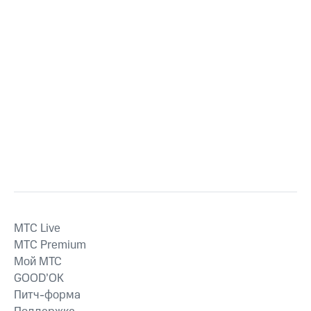
MTС Live
MTС Premium
Мой МТС
GOOD’OK
Питч-форма