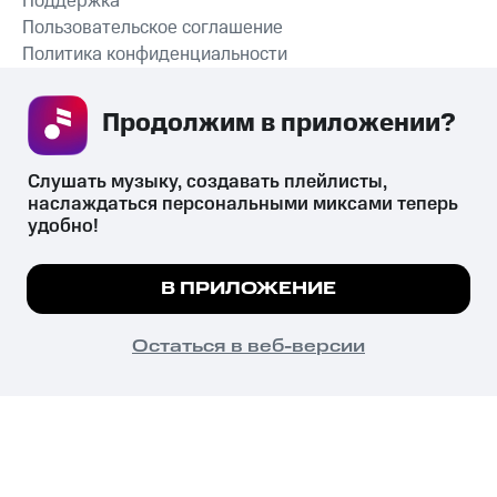
Поддержка
Пользовательское соглашение
Политика конфиденциальности
Рекомендательные технологии
Продолжим в приложении? 
СКАЧАТЬ ПРИЛОЖЕНИЕ
Слушать музыку, создавать плейлисты, 
наслаждаться персональными миксами теперь 
удобно!
Незаконное потребление наркотических средств,
психотропных веществ, их аналогов причиняет вред здоровью,
Мы используем куки, чтобы на сайте все
В ПРИЛОЖЕНИЕ
их незаконный оборот запрещён и влечёт установленную
работало.
Подробнее
законодательством ответственность.
© 2026 ООО «КИОН».
ПОНЯТНО
Остаться в веб-версии
Все права защищены
18+
Главная
В приложение
Избранное