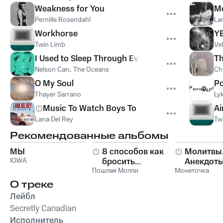
Weakness for You
Mo
Pernille Rosendahl
La
Workhorse
Y
Twin Limb
Ve
I Used to Sleep Through Everything
Th
Nelson Can
,
The Oceans
Ch
O My Soul
Po
Thayer Sarrano
Lyk
Music To Watch Boys To
Ai
Lana Del Rey
Tw
Рекомендованные альбомы
МЫ
8 способов как
Молитвы
IOWA
бросить...
Анекдоты
Пошлая Молли
Монеточка
О треке
Лейбл
Secretly Canadian
Исполнитель