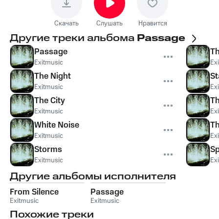
Скачать
Слушать
Нравится
Другие треки альбома
Passage
Passage
Th
Exitmusic
Ex
The Night
St
Exitmusic
Ex
The City
T
Exitmusic
Ex
White Noise
Th
Exitmusic
Ex
Storms
Sp
Exitmusic
Ex
Другие альбомы исполнителя
From Silence
Passage
Exitmusic
Exitmusic
Похожие треки