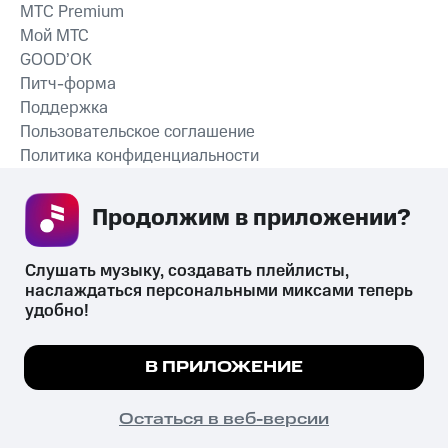
MTС Premium
Мой МТС
GOOD’OK
Питч-форма
Поддержка
Пользовательское соглашение
Политика конфиденциальности
Рекомендательные технологии
Продолжим в приложении? 
СКАЧАТЬ ПРИЛОЖЕНИЕ
Слушать музыку, создавать плейлисты, 
наслаждаться персональными миксами теперь 
удобно!
Незаконное потребление наркотических средств,
психотропных веществ, их аналогов причиняет вред здоровью,
Мы используем куки, чтобы на сайте все
В ПРИЛОЖЕНИЕ
их незаконный оборот запрещён и влечёт установленную
работало.
Подробнее
законодательством ответственность.
© 2026 ООО «КИОН».
ПОНЯТНО
Остаться в веб-версии
Все права защищены
18+
Главная
В приложение
Избранное