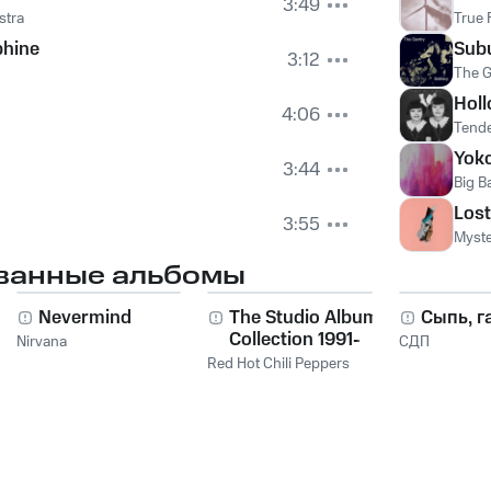
3:49
stra
True 
hine
Sub
3:12
The G
Hol
4:06
Tende
Yok
3:44
Big B
Lost
3:55
Myste
ванные альбомы
Nevermind
The Studio Album
Сыпь, г
Collection 1991-
Nirvana
СДП
2011
Red Hot Chili Peppers