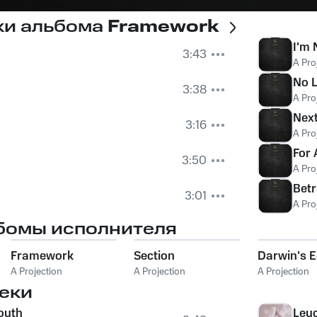
ки альбома
Framework
I'm 
3:43
A Pro
No L
3:38
A Pro
Nex
3:16
A Pro
For 
3:50
A Pro
Betr
3:01
A Pro
бомы исполнителя
Framework
Section
Darwin's 
A Projection
A Projection
A Projection
еки
outh
Leu