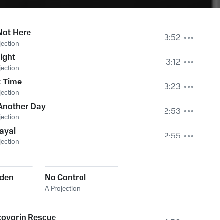
Not Here
3:52
jection
ight
3:12
jection
t Time
3:23
jection
Another Day
2:53
jection
ayal
2:55
jection
Eden
No Control
A Projection
covorin Rescue