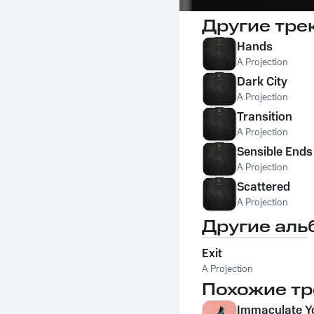
Другие тре
Hands
A Projection
Dark City
A Projection
Transition
A Projection
Sensible Ends
A Projection
Scattered
A Projection
Другие аль
Exit
A Projection
Похожие тр
Immaculate Y