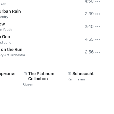
4:50
Faith
urban Rain
2:39
entry
low
2:40
r Youth
o Ono
4:55
ad Echo
 on the Run
2:56
ry Art Orchestra
армоника!
The Platinum
Sehnsucht
Collection
Rammstein
Queen