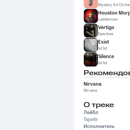
Mystery Art Orche
Houston Morp
Laddermen
Vertigo
Spectres
Exist
Ist Ist
Silence
Ist Ist
Рекомендо
Nirvana
Nirvana
О треке
Лейбл
Tapete
Исполнитель