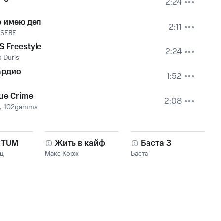
2:24
е имею дел
2:11
SEBE
S Freestyle
2:24
 Duris
ардио
1:52
ue Crime
2:08
,
102gamma
NTUM
Жить в кайф
Баста 3
нц
Макс Корж
Баста