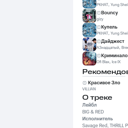
PKHAT
,
Yung She
Bouncy
gizy
Купель
PKHAT
,
Yung She
Дайджест
А3надцатый
,
Bre
Криминало
Ofi Blax
,
Ice IX
Рекомендо
Красивое Зло
VILLIAN
О треке
Лейбл
BIG & RED
Исполнитель
Savage Red, THRILL P