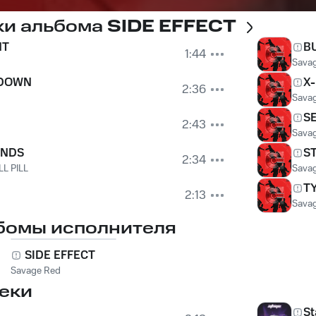
ки альбома
SIDE EFFECT
NT
B
1:44
Sava
 DOWN
X
2:36
Sava
S
2:43
Sava
ANDS
S
2:34
LL PILL
Sava
T
2:13
Sava
бомы исполнителя
SIDE EFFECT
Savage Red
еки
St