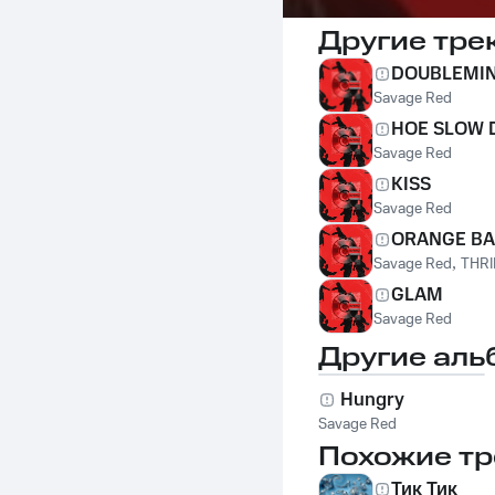
Другие тре
DOUBLEMI
Savage Red
HOE SLOW
Savage Red
KISS
Savage Red
ORANGE B
Savage Red
,
THRI
GLAM
Savage Red
Другие аль
Hungry
Savage Red
Похожие тр
Тик Тик