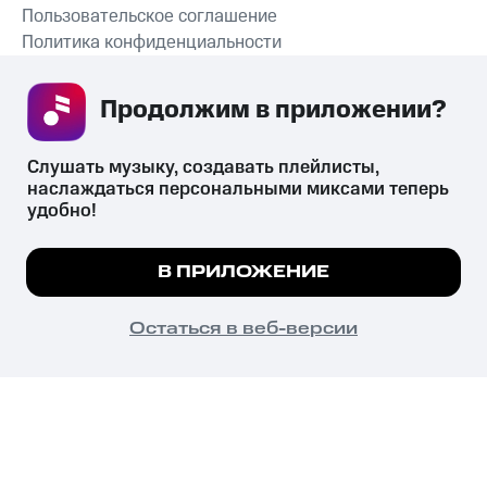
Пользовательское соглашение
Политика конфиденциальности
Рекомендательные технологии
Продолжим в приложении? 
СКАЧАТЬ ПРИЛОЖЕНИЕ
Слушать музыку, создавать плейлисты, 
наслаждаться персональными миксами теперь 
удобно!
Незаконное потребление наркотических средств,
психотропных веществ, их аналогов причиняет вред здоровью,
Мы используем куки, чтобы на сайте все
В ПРИЛОЖЕНИЕ
их незаконный оборот запрещён и влечёт установленную
работало.
Подробнее
законодательством ответственность.
© 2026 ООО «КИОН».
ПОНЯТНО
Остаться в веб-версии
Все права защищены
18+
Главная
В приложение
Избранное