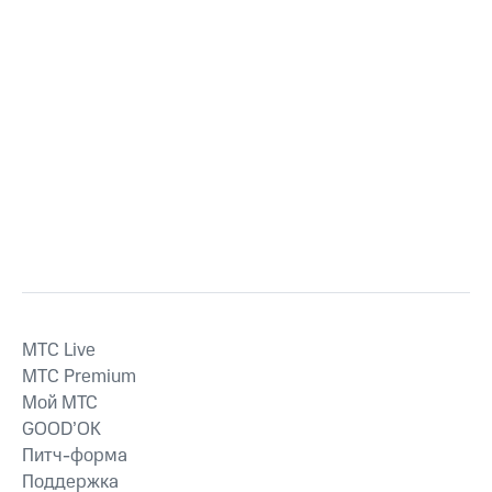
MTС Live
MTС Premium
Мой МТС
GOOD’OK
Питч-форма
Поддержка