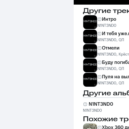
Другие тре
Интро
N1NT3ND0
И тебя уже.
N1NT3ND0
,
QП
Отмели
N1NT3ND0
,
Крёст
Буду погиб
N1NT3ND0
,
QП
Пуля на вы
N1NT3ND0
,
QП
Другие аль
N1NT3ND0
N1NT3ND0
Похожие тр
Xbox 360 д