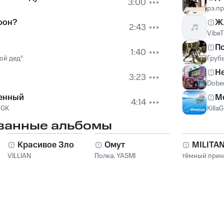
3:00
рэ.п
фон?
Ж.
2:43
Vibe
П
1:40
ой дед"
Груб
Не
3:23
Dobe
енный
М
4:14
TGK
Killa
ванные альбомы
Красивое Зло
Омут
MILITA
VILLIAN
Полка
,
YASMI
тёмный при