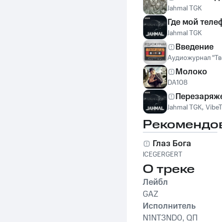
Jahmal TGK
Где мой теле
Jahmal TGK
Введение
Аудиожурнал "Тв
Молоко
DA108
Перезаряж
Jahmal TGK
,
Vibe
Рекомендо
Глаз Бога
ICEGERGERT
О треке
Лейбл
GAZ
Исполнитель
N1NT3ND0, QП