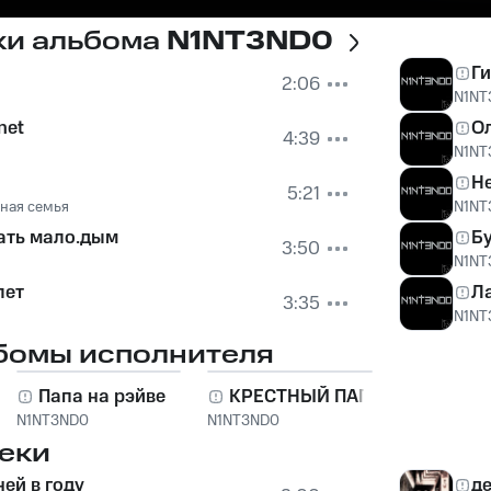
ки альбома
N1NT3ND0
Ги
2:06
N1NT
net
О
4:39
N1NT
Не
5:21
ная семья
N1NT
ать мало.дым
Бу
3:50
N1NT
лет
Л
3:35
N1NT
бомы исполнителя
Папа на рэйве
КРЕСТНЫЙ ПАПА
N1NT3ND0
N1NT3ND0
еки
ней в году
де