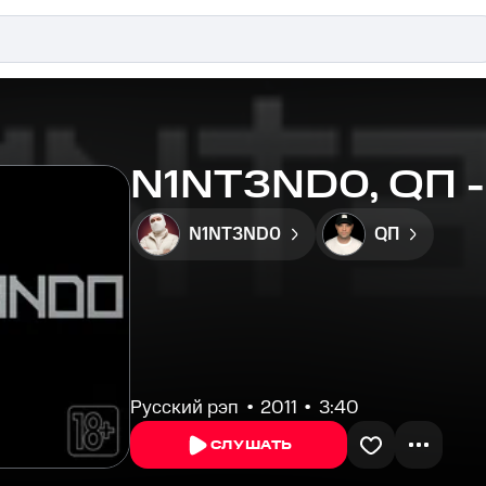
N1NT3ND0, QП -
N1NT3ND0
QП
Русский рэп
2011
3:40
СЛУШАТЬ