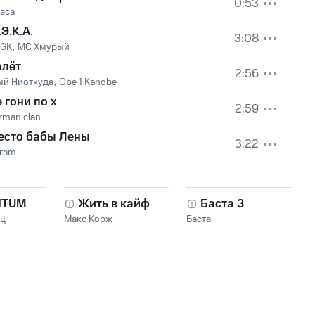
0:53
рэса
Э.К.А.
3:08
TGK
,
МС Хмурый
олёт
2:56
ый Ниоткуда
,
Obe 1 Kanobe
 гони по х
2:59
rman clan
есто бабы Лены
3:22
Gram
NTUM
Жить в кайф
Баста 3
нц
Макс Корж
Баста