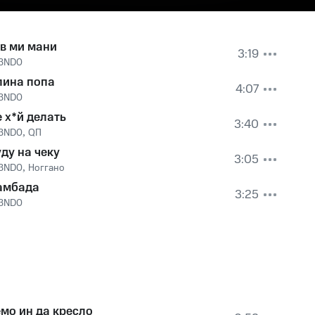
в ми мани
3:19
3ND0
лина попа
4:07
3ND0
 х*й делать
3:40
3ND0
,
QП
ду на чеку
3:05
3ND0
,
Ноггано
амбада
3:25
3ND0
мо ин да кресло