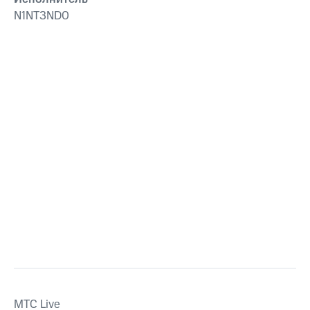
N1NT3ND0
MTС Live