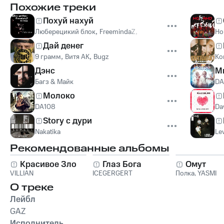
Похожие треки
Похуй нахуй
Люберецикий блок
,
FreemindaZ
,
SILVIA
Но
Дай денег
9 грамм
,
Витя АК
,
Bugz
Ko
Дэнс
М
Багз & Майк
DA
Молоко
DA108
Da
Story с дури
Nakatika
Lev
Рекомендованные альбомы
Красивое Зло
Глаз Бога
Омут
VILLIAN
ICEGERGERT
Полка
,
YASMI
О треке
Лейбл
GAZ
Исполнитель