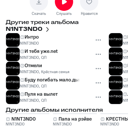
Скачать
Слушать
Нравится
Другие треки альбома
N1NT3ND0
Интро
N1NT3ND0
N1
И тебя уже.net
N1NT3ND0
,
QП
N1
Отмели
N1NT3ND0
,
Крёстная семья
N1
Буду погибать мало.дым
N1NT3ND0
,
QП
N1
Пуля на вылет
N1NT3ND0
,
QП
N1
Другие альбомы исполнителя
N1NT3ND0
Папа на рэйве
КРЕСТНЫ
N1NT3ND0
N1NT3ND0
N1NT3ND0