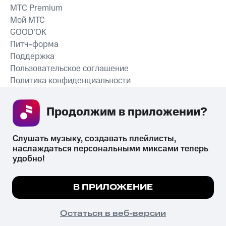
MTС Premium
Мой МТС
GOOD’OK
Питч-форма
Поддержка
Пользовательское соглашение
Политика конфиденциальности
Рекомендательные технологии
Продолжим в приложении? 
СКАЧАТЬ ПРИЛОЖЕНИЕ
Слушать музыку, создавать плейлисты, 
наслаждаться персональными миксами теперь 
удобно!
Незаконное потребление наркотических средств,
психотропных веществ, их аналогов причиняет вред здоровью,
Мы используем куки, чтобы на сайте все
В ПРИЛОЖЕНИЕ
их незаконный оборот запрещён и влечёт установленную
работало.
Подробнее
законодательством ответственность.
© 2026 ООО «КИОН».
ПОНЯТНО
Остаться в веб-версии
Все права защищены
18+