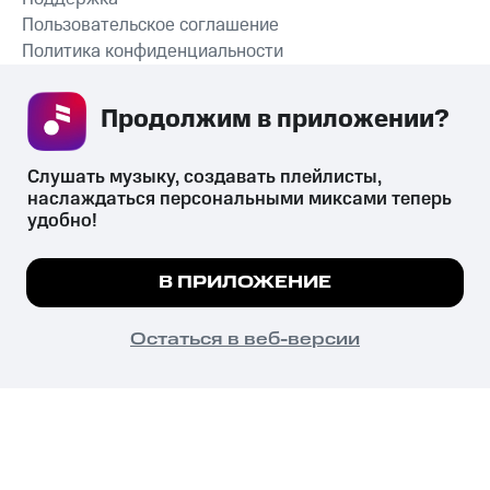
Пользовательское соглашение
Политика конфиденциальности
Рекомендательные технологии
Продолжим в приложении? 
СКАЧАТЬ ПРИЛОЖЕНИЕ
Слушать музыку, создавать плейлисты, 
наслаждаться персональными миксами теперь 
удобно!
Незаконное потребление наркотических средств,
психотропных веществ, их аналогов причиняет вред здоровью,
Мы используем куки, чтобы на сайте все
В ПРИЛОЖЕНИЕ
их незаконный оборот запрещён и влечёт установленную
работало.
Подробнее
законодательством ответственность.
© 2026 ООО «КИОН».
ПОНЯТНО
Остаться в веб-версии
Все права защищены
18+
Главная
В приложение
Избранное