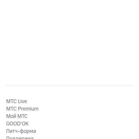
MTС Live
MTС Premium
Мой МТС
GOOD’OK
Питч-форма
Поддержка