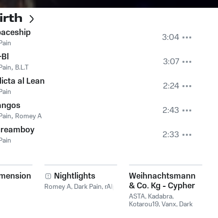
irth
aceship
3:04
Pain
Bl
3:07
Pain
,
B.L.T
icta al Lean
2:24
Pain
angos
2:43
Pain
,
Romey A
creamboy
2:33
Pain
mension
Nightlights
Weihnachtsmann
& Co. Kg - Cypher
Romey A
,
Dark Pain
,
rAIp
ASTA
,
Kadabra
,
Kotarou19
,
Vanx
,
Dark
Pain
,
Gravity