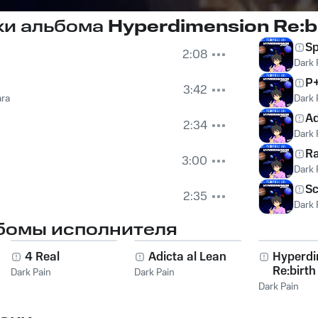
ки альбома
Hyperdimension Re:b
Sp
2:08
Dark 
P+
3:42
ara
Dark 
Ad
2:34
Dark 
R
3:00
Dark 
S
2:35
Dark 
бомы исполнителя
4 Real
Adicta al Lean
Hyperdi
Re:birth
Dark Pain
Dark Pain
Dark Pain