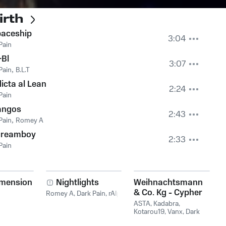
irth
aceship
3:04
Pain
Bl
3:07
Pain
,
B.L.T
icta al Lean
2:24
Pain
angos
2:43
Pain
,
Romey A
creamboy
2:33
Pain
mension
Nightlights
Weihnachtsmann
& Co. Kg - Cypher
Romey A
,
Dark Pain
,
rAIp
ASTA
,
Kadabra
,
Kotarou19
,
Vanx
,
Dark
Pain
,
Gravity