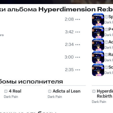
ки альбома
Hyperdimension Re:b
Sp
2:08
Dark 
P+
3:42
ara
Dark 
Ad
2:34
Dark 
R
3:00
Dark 
S
2:35
Dark 
бомы исполнителя
4 Real
Adicta al Lean
Hyperdi
Re:birth
Dark Pain
Dark Pain
Dark Pain