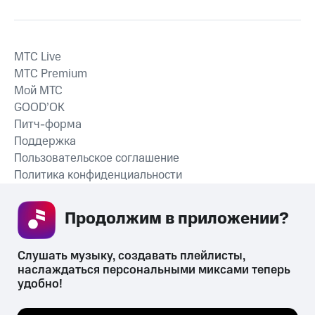
MTС Live
MTС Premium
Мой МТС
GOOD’OK
Питч-форма
Поддержка
Пользовательское соглашение
Политика конфиденциальности
Рекомендательные технологии
Продолжим в приложении? 
СКАЧАТЬ ПРИЛОЖЕНИЕ
Слушать музыку, создавать плейлисты, 
наслаждаться персональными миксами теперь 
удобно!
Незаконное потребление наркотических средств,
психотропных веществ, их аналогов причиняет вред здоровью,