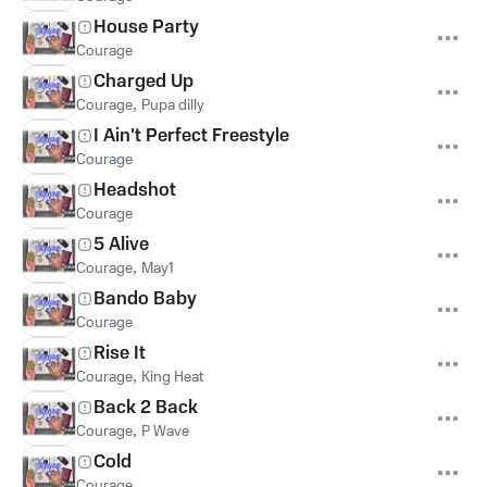
House Party
Courage
Charged Up
Courage
,
Pupa dilly
I Ain't Perfect Freestyle
Courage
Headshot
Courage
5 Alive
Courage
,
May1
Bando Baby
Courage
Rise It
Courage
,
King Heat
Back 2 Back
Courage
,
P Wave
Cold
Courage