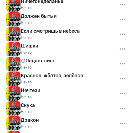
Ничегонеделанье
Нечто
Должен быть я
Нечто
Если смотришь в небеса
Нечто
Шишки
Нечто
Падает лист
Нечто
Красное, жёлтое, зелёное
Нечто
Нечтези
Нечто
Скука
Нечто
Дракон
Нечто