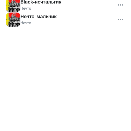
Black-нечтальгия
Нечто
Нечто-мальчик
Нечто