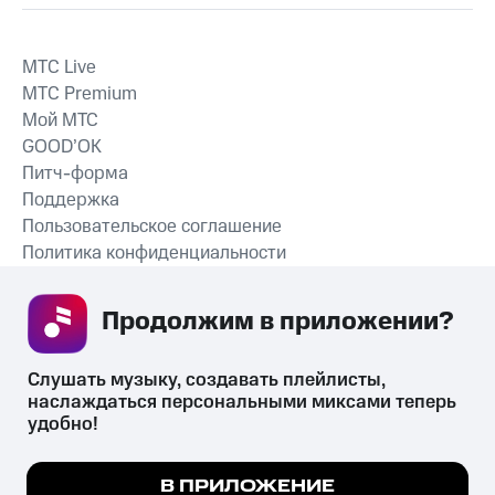
MTС Live
MTС Premium
Мой МТС
GOOD’OK
Питч-форма
Поддержка
Пользовательское соглашение
Политика конфиденциальности
Рекомендательные технологии
Продолжим в приложении? 
СКАЧАТЬ ПРИЛОЖЕНИЕ
Слушать музыку, создавать плейлисты, 
наслаждаться персональными миксами теперь 
удобно!
Незаконное потребление наркотических средств,
психотропных веществ, их аналогов причиняет вред здоровью,
Мы используем куки, чтобы на сайте все
В ПРИЛОЖЕНИЕ
их незаконный оборот запрещён и влечёт установленную