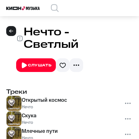
Нечто -
Светлый
СЛУШАТЬ
Треки
Открытый космос
Нечто
Скука
Нечто
Млечные пути
Нечто