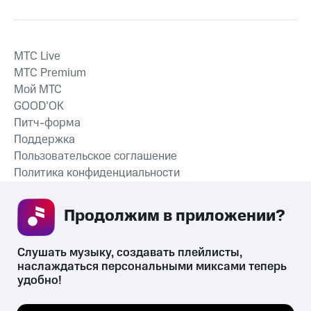
MTС Live
MTС Premium
Мой МТС
GOOD’OK
Питч-форма
Поддержка
Пользовательское соглашение
Политика конфиденциальности
Рекомендательные технологии
Продолжим в приложении? 
СКАЧАТЬ ПРИЛОЖЕНИЕ
Слушать музыку, создавать плейлисты, 
наслаждаться персональными миксами теперь 
удобно!
Незаконное потребление наркотических средств,
психотропных веществ, их аналогов причиняет вред здоровью,