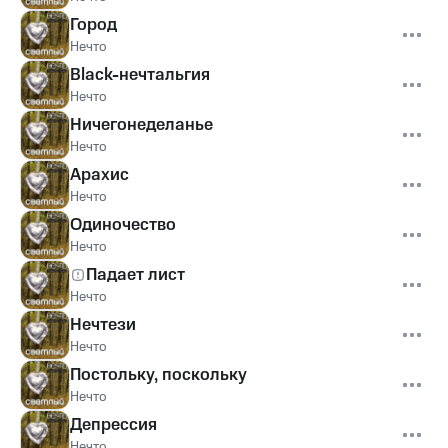
Город
Нечто
Black-нечтальгия
Нечто
Ничегонеделанье
Нечто
Арахис
Нечто
Одиночество
Нечто
Падает лист
Нечто
Нечтези
Нечто
Постольку, поскольку
Нечто
Депрессия
Нечто