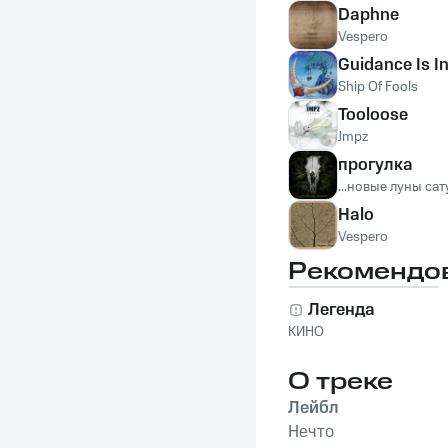
Daphne
Vespero
Guidance Is In
Ship Of Fools
Tooloose
Jmpz
прогулка
...новые луны са
Halo
Vespero
Рекомендо
Легенда
КИНО
О треке
Лейбл
Нечто