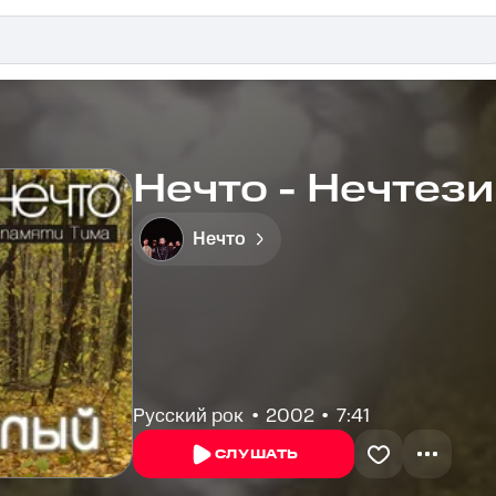
Нечто - Нечтези
Нечто
Русский рок
2002
7:41
СЛУШАТЬ