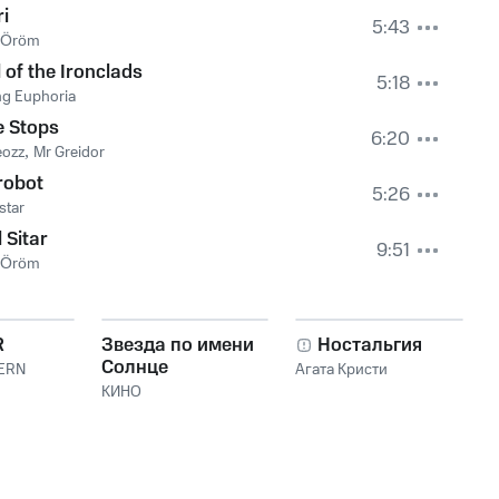
i
5:43
i Öröm
 of the Ironclads
5:18
ng Euphoria
e Stops
6:20
eozz
,
Mr Greidor
robot
5:26
star
 Sitar
9:51
i Öröm
R
Звезда по имени
Ностальгия
Солнце
ERN
Агата Кристи
КИНО