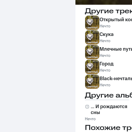
Другие тре
Открытый ко
Нечто
Скука
Нечто
Млечные пут
Нечто
Город
Нечто
Black-нечтал
Нечто
Другие аль
... И рождаются
сны
Нечто
Похожие тр