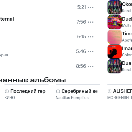
Qkor
5:21
Kora
ternal
Duel
7:56
Melti
Tim
6:15
Apof
Ima
5:46
турна
Color
Dual
8:56
Kora
ванные альбомы
Последний герой
Серебряный век
ALISHE
КИНО
Nautilus Pompilius
MORGENSHT