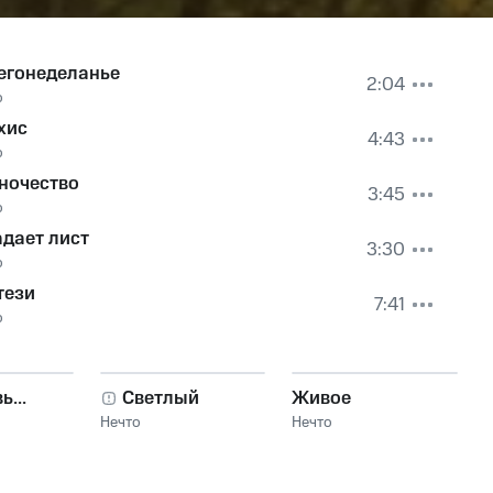
егонеделанье
2:04
о
хис
4:43
о
ночество
3:45
о
дает лист
3:30
о
тези
7:41
о
...
Светлый
Живое
Нечто
Нечто