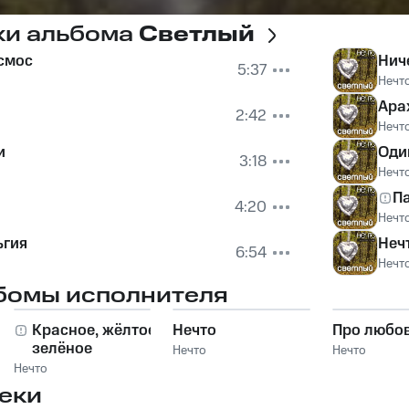
ки альбома
Светлый
смос
Нич
5:37
Нечт
Ара
2:42
Нечт
и
Оди
3:18
Нечт
Па
4:20
Нечт
ьгия
Неч
6:54
Нечт
бомы исполнителя
Красное, жёлтое,
Нечто
Про любовь
зелёное
Нечто
Нечто
Нечто
еки