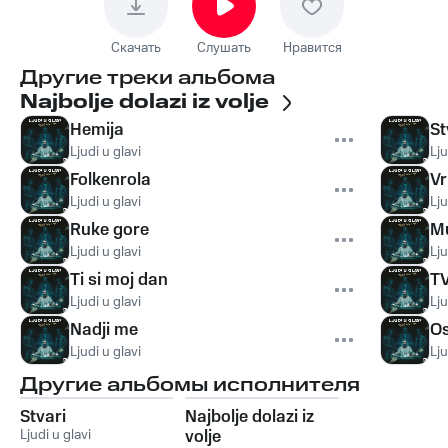
Скачать
Слушать
Нравится
Другие треки альбома
Najbolje dolazi iz volje
Hemija
St
Ljudi u glavi
Lju
Folkenrola
Vr
Ljudi u glavi
Lju
Ruke gore
M
Ljudi u glavi
Lju
Ti si moj dan
TV
Ljudi u glavi
Lju
Nadji me
Os
Ljudi u glavi
Lju
Другие альбомы исполнителя
Stvari
Najbolje dolazi iz
Ljudi u glavi
volje