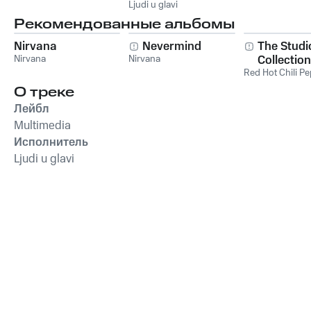
Ljudi u glavi
Рекомендованные альбомы
Nirvana
Nevermind
The Studi
Nirvana
Nirvana
Collection
Red Hot Chili P
О треке
Лейбл
Multimedia
Исполнитель
Ljudi u glavi