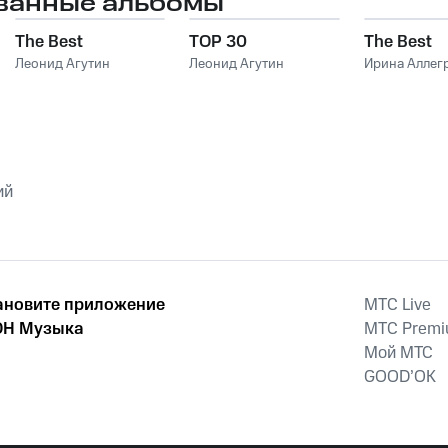
ванные альбомы
The Best
TOP 30
The Best
Леонид Агутин
Леонид Агутин
Ирина Аллег
ий
ановите приложение
MTС Live
Н Музыка
MTС Prem
Мой МТС
GOOD’OK