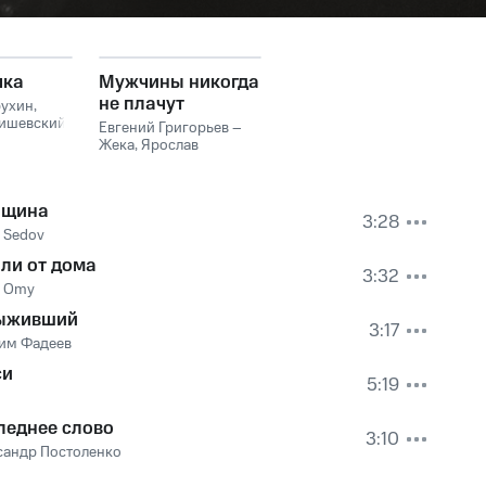
чка
Мужчины никогда
не плачут
рухин
,
ишевский
Евгений Григорьев –
Жека
,
Ярослав
Сумишевский
щина
3:28
s Sedov
али от дома
3:32
 Omy
ыживший
3:17
им Фадеев
си
5:19
леднее слово
3:10
сандр Постоленко