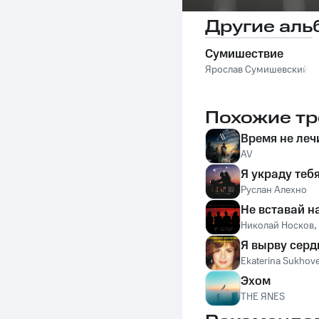
Другие аль
Сумишествие
Ярослав Сумишевский
Похожие тр
Время не леч
AV
Я украду теб
Руслан Алехно
Не вставай н
Николай Носков
Я вырву серд
Ekaterina Sukhov
Эхом
THE ЯNES