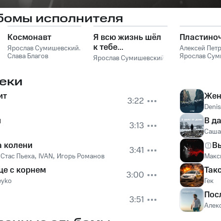
бомы исполнителя
Космонавт
Я всю жизнь шёл
Пластино
к тебе...
Ярослав Сумишевский
,
Алексей Пет
Слава Благов
Ярослав Сум
Ярослав Сумишевский
еки
ит
Жен
3:22
Deni
я
В д
3:13
Саша
а колени
В
3:41
,
Стас Пьеха
,
IVAN
,
Игорь Романов
Макс
це с корнем
Так
3:00
eyko
Гек
Пос
3:51
Алек