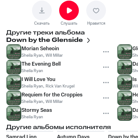
Скачать
Слушать
Нравится
Другие треки альбома
Down by the Glenside
Morian Seheoin
Gl
Sheila Ryan
,
Will Millar
Sh
The Evening Bell
D
Sheila Ryan
Sh
I Will Love You
Is
Sheila Ryan
,
Rick Van Krugel
Wil
Requiem for the Croppies
He
Sheila Ryan
,
Will Millar
Sh
Stormy Seas
Da
Sheila Ryan
Sh
Другие альбомы исполнителя
Samrad Linn
Autumn Days
Down by the