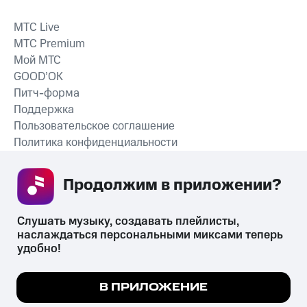
MTС Live
MTС Premium
Мой МТС
GOOD’OK
Питч-форма
Поддержка
Пользовательское соглашение
Политика конфиденциальности
Рекомендательные технологии
Продолжим в приложении? 
СКАЧАТЬ ПРИЛОЖЕНИЕ
Слушать музыку, создавать плейлисты, 
наслаждаться персональными миксами теперь 
удобно!
Незаконное потребление наркотических средств,
психотропных веществ, их аналогов причиняет вред здоровью,
Мы используем куки, чтобы на сайте все
В ПРИЛОЖЕНИЕ
их незаконный оборот запрещён и влечёт установленную
работало.
Подробнее
законодательством ответственность.