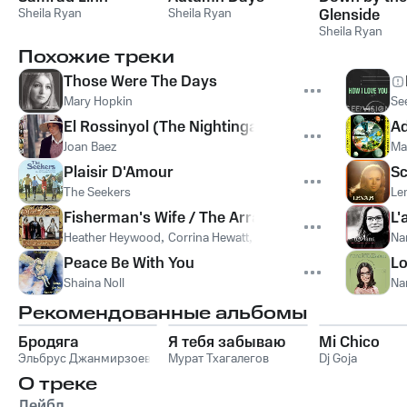
Sheila Ryan
Sheila Ryan
Glenside
Sheila Ryan
Похожие треки
Those Were The Days
Mary Hopkin
Se
El Rossinyol (The Nightingale)
A
Joan Baez
Ma
Plaisir D'Amour
Sc
The Seekers
Le
Fisherman's Wife / The Arran Boat Song /
L'
Heather Heywood
,
Corrina Hewatt
,
Chris Miles
,
Heather Heywoo
Na
Peace Be With You
Lo
Shaina Noll
Na
Рекомендованные альбомы
Бродяга
Я тебя забываю
Mi Chico
Эльбрус Джанмирзоев
Мурат Тхагалегов
Dj Goja
О треке
Лейбл