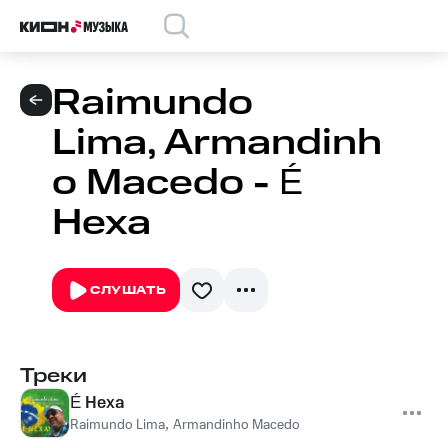
Raimundo
Lima, Armandinh
o Macedo - É
Hexa
СЛУШАТЬ
Треки
É Hexa
Raimundo Lima
,
Armandinho Macedo