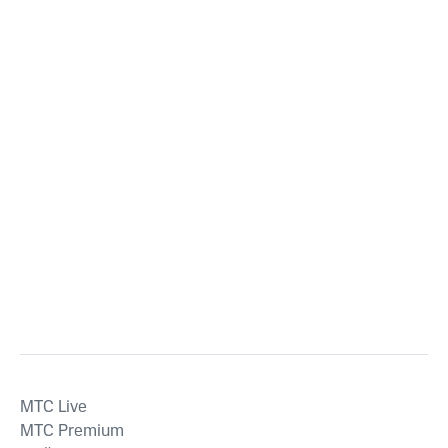
MTС Live
MTС Premium