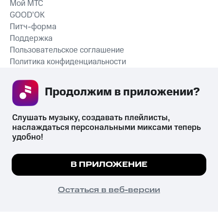
Мой МТС
GOOD’OK
Питч-форма
Поддержка
Пользовательское соглашение
Политика конфиденциальности
Рекомендательные технологии
Продолжим в приложении? 
СКАЧАТЬ ПРИЛОЖЕНИЕ
Слушать музыку, создавать плейлисты, 
наслаждаться персональными миксами теперь 
удобно!
Незаконное потребление наркотических средств,
психотропных веществ, их аналогов причиняет вред здоровью,
Мы используем куки, чтобы на сайте все
В ПРИЛОЖЕНИЕ
их незаконный оборот запрещён и влечёт установленную
работало.
Подробнее
законодательством ответственность.
© 2026 ООО «КИОН».
ПОНЯТНО
Остаться в веб-версии
Все права защищены
18+
Главная
В приложение
Избранное