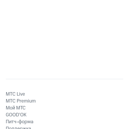
MTС Live
MTС Premium
Мой МТС
GOOD’OK
Питч-форма
Поддержка