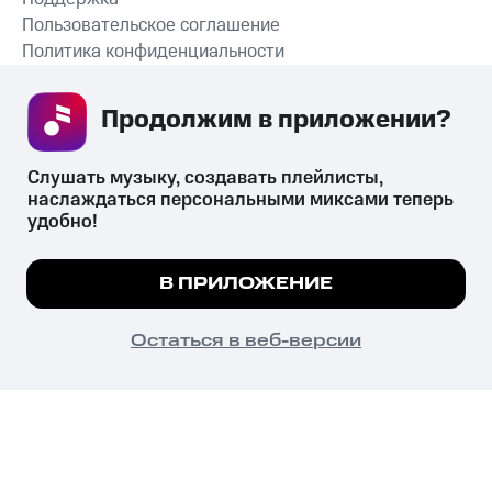
Пользовательское соглашение
Политика конфиденциальности
Рекомендательные технологии
Продолжим в приложении? 
СКАЧАТЬ ПРИЛОЖЕНИЕ
Слушать музыку, создавать плейлисты, 
наслаждаться персональными миксами теперь 
удобно!
Незаконное потребление наркотических средств,
психотропных веществ, их аналогов причиняет вред здоровью,
Мы используем куки, чтобы на сайте все
В ПРИЛОЖЕНИЕ
их незаконный оборот запрещён и влечёт установленную
работало.
Подробнее
законодательством ответственность.
© 2026 ООО «КИОН».
ПОНЯТНО
Остаться в веб-версии
Все права защищены
18+
Главная
В приложение
Избранное