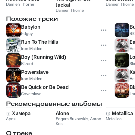
Damien Thorne
Jackal
Damien Thorne
Damien Thorne
Похожие треки
Babylon
B
Edguy
RI
Run To The Hills
Ea
Iron Maiden
He
Boy (Running Wild)
L
Blizard
Sk
Powerslave
Ka
Iron Maiden
He
Be Quick or Be Dead
Bl
Coverslave
Lo
Рекомендованные альбомы
Химера
Alone
Metallica
Ария
Edgars Bukovskis
,
Aaron
Metallica
Kos
О треке