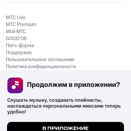
MTС Live
MTС Premium
Мой МТС
GOOD’OK
Питч-форма
Поддержка
Пользовательское соглашение
Политика конфиденциальности
Рекомендательные технологии
Продолжим в приложении? 
СКАЧАТЬ ПРИЛОЖЕНИЕ
Слушать музыку, создавать плейлисты, 
наслаждаться персональными миксами теперь 
удобно!
Незаконное потребление наркотических средств,
психотропных веществ, их аналогов причиняет вред здоровью,
Мы используем куки, чтобы на сайте все
В ПРИЛОЖЕНИЕ
их незаконный оборот запрещён и влечёт установленную