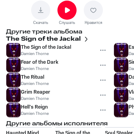
Скачать
Слушать
Нравится
Другие треки альбома
The Sign of the Jackal
The Sign of the Jackal
Es
Damien Thorne
Da
Fear of the Dark
Si
Damien Thorne
Da
The Ritual
Da
Damien Thorne
Da
Grim Reaper
Vl
Damien Thorne
Da
Hell's Reign
Ph
Damien Thorne
Da
Другие альбомы исполнителя
Haunted Mind
The Sign of the
Soul Stealer