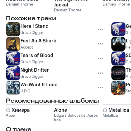
Damien Thorne
Jackal
Damien Thorne
Damien Thorne
Похожие треки
Here I Stand
G
Grave Digger
Gr
Fast As A Shark
Li
Accept
He
Tears of Blood
20
Grave Digger
Gr
Night Drifter
Th
Grave Digger
Ar
We Want It Loud
Pr
U.D.O.
St
Рекомендованные альбомы
Химера
Alone
Metallica
Ария
Edgars Bukovskis
,
Aaron
Metallica
Kos
О треке