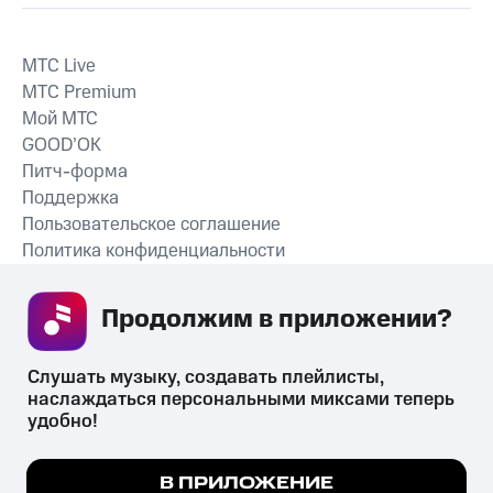
MTС Live
MTС Premium
Мой МТС
GOOD’OK
Питч-форма
Поддержка
Пользовательское соглашение
Политика конфиденциальности
Рекомендательные технологии
Продолжим в приложении? 
СКАЧАТЬ ПРИЛОЖЕНИЕ
Слушать музыку, создавать плейлисты, 
наслаждаться персональными миксами теперь 
удобно!
Незаконное потребление наркотических средств,
психотропных веществ, их аналогов причиняет вред здоровью,
Мы используем куки, чтобы на сайте все
В ПРИЛОЖЕНИЕ
их незаконный оборот запрещён и влечёт установленную