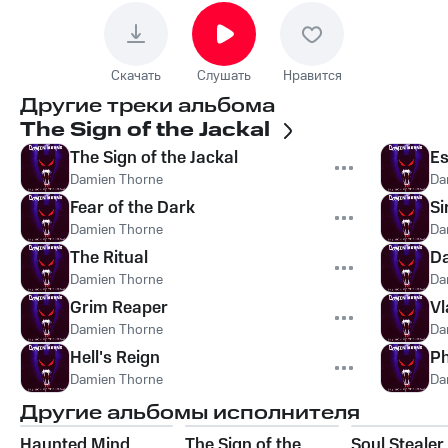
Скачать
Слушать
Нравится
Другие треки альбома
The Sign of the Jackal
The Sign of the Jackal
Es
Damien Thorne
Da
Fear of the Dark
Si
Damien Thorne
Da
The Ritual
Da
Damien Thorne
Da
Grim Reaper
Vl
Damien Thorne
Da
Hell's Reign
Ph
Damien Thorne
Da
Другие альбомы исполнителя
Haunted Mind
The Sign of the
Soul Stealer