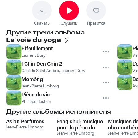
Скачать
Слушать
Нравится
Другие треки альбома
La voie du yoga
Effeuillement
Pl
Laurent Dury
Vi
I Chin Den Chin 2
L'
Gael de Saint Ambre
,
Laurent Dury
Vi
Momông
Bo
Jean-Pierre Limborg
Ay
Pièce de vie
Philippe Bestion
Другие альбомы исполнителя
Asian Perfumes
Feng shui: musique
Musiques de
Jean-Pierre Limborg
pour la pièce de
chromothér
bien-etre
Jean-Pierre Limborg
Jean-Pierre Lim