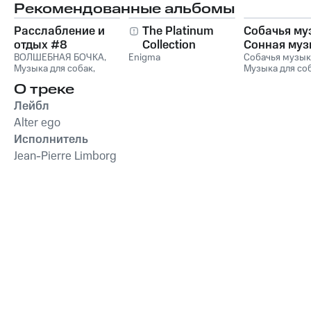
Рекомендованные альбомы
Расслабление и
The Platinum
Собачья му
отдых #8
Collection
Сонная муз
ВОЛШЕБНАЯ БОЧКА
,
Enigma
для собак и
Собачья музык
Музыка для собак
,
Музыка для со
музыка для
Романтическая музыка
,
Сонная музыка
релаксации
О треке
Relax
,
Музыка для
собак
чтения
,
Relax Music
Лейбл
Alter ego
Исполнитель
Jean-Pierre Limborg