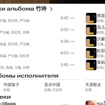
ки альбома
竹吟
摇篮
4:42
王巍
,
匡纪常
,
严洁敏
杜聪
花儿
3:02
严洁敏
,
匡纪常
,
刘瑛
杜聪
沂蒙
5:28
陈崴
,
匡纪常
,
严洁敏
王巍
虹彩
4:03
陈崴
,
严洁敏
,
匡纪常
杜聪
茉莉
3:45
纪常
,
陈崴
,
王巍
,
刘瑛
杜聪
бомы исполнителя
中国笛子
音乐中国
天涯歌女
杜聪
杜聪
,
庄志伟
杜聪
еки
 Villages
ซอเง