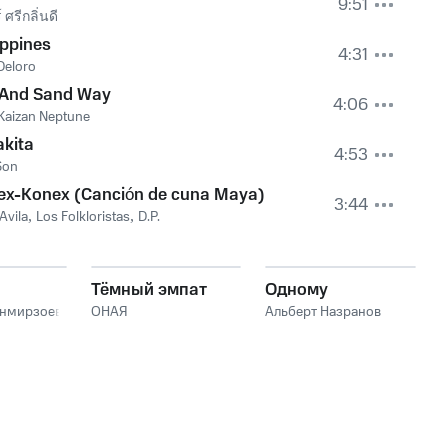
9:51
 ศรีกลิ่นดี
ippines
4:31
Deloro
 And Sand Way
4:06
Kaizan Neptune
akita
4:53
Son
ex-Konex (Canción de cuna Maya)
3:44
Avila
,
Los Folkloristas
,
D.P.
Тёмный эмпат
Одному
анмирзоев
ОНАЯ
Альберт Назранов