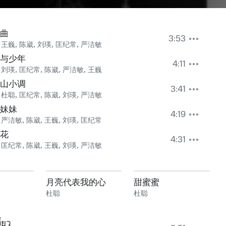
曲
3:53
,
王巍
,
陈崴
,
刘瑛
,
匡纪常
,
严洁敏
与少年
4:11
,
刘瑛
,
匡纪常
,
陈崴
,
严洁敏
,
王巍
山小调
3:41
,
杜聪
,
匡纪常
,
陈崴
,
刘瑛
,
严洁敏
妹妹
4:19
,
严洁敏
,
陈崴
,
王巍
,
刘瑛
,
匡纪常
花
4:31
,
匡纪常
,
陈崴
,
王巍
,
刘瑛
,
严洁敏
月亮代表我的心
甜蜜蜜
杜聪
杜聪
ี้ยว