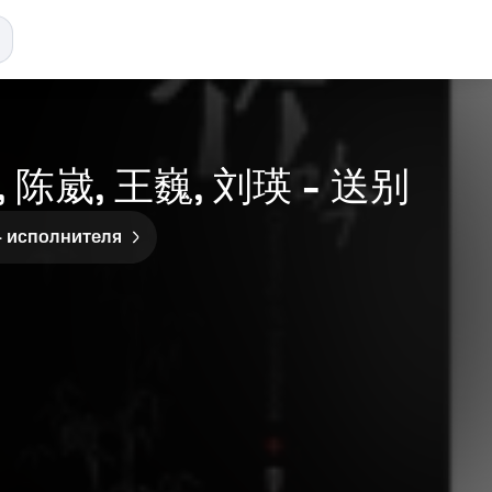
 陈崴, 王巍, 刘瑛 - 送别
4 исполнителя