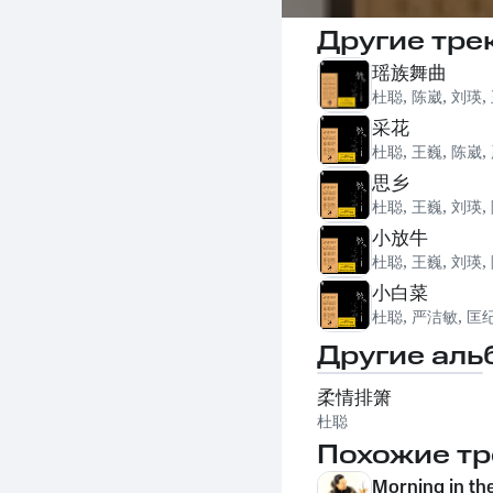
Другие тре
瑶族舞曲
杜聪
,
陈崴
,
刘瑛
,
采花
杜聪
,
王巍
,
陈崴
,
思乡
杜聪
,
王巍
,
刘瑛
,
小放牛
杜聪
,
王巍
,
刘瑛
,
小白菜
杜聪
,
严洁敏
,
匡
Другие аль
柔情排箫
杜聪
Похожие тр
Morning in the