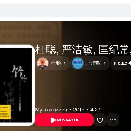
杜聪, 严洁敏, 匡纪常,
杜聪
严洁敏
и еще 
Музыка мира
2016
4:27
СЛУШАТЬ