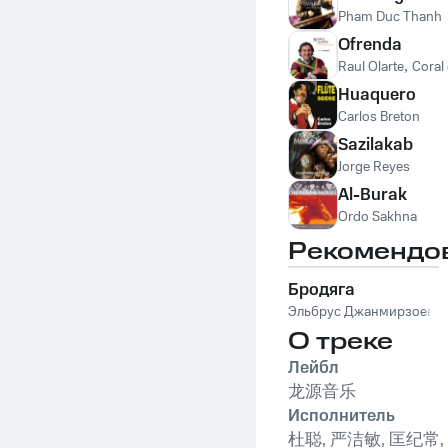
Pham Duc Thanh
Ofrenda
Raul Olarte
,
Coral
Huaquero
Carlos Breton
Sazilakab
Jorge Reyes
Al-Burak
Ordo Sakhna
Рекомендо
Бродяга
Эльбрус Джанмирзоев
О треке
Лейбл
龙源音乐
Исполнитель
杜聪, 严洁敏, 匡纪常,