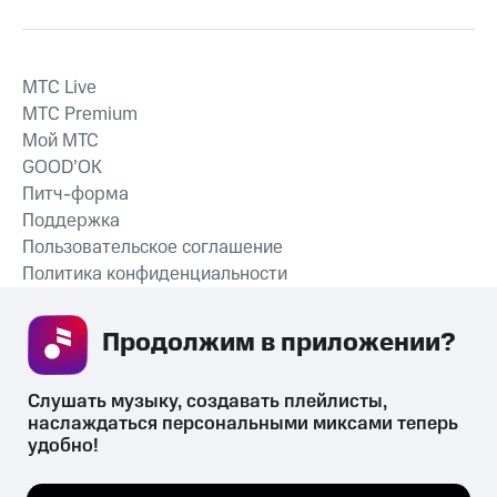
MTС Live
MTС Premium
Мой МТС
GOOD’OK
Питч-форма
Поддержка
Пользовательское соглашение
Политика конфиденциальности
Рекомендательные технологии
Продолжим в приложении? 
СКАЧАТЬ ПРИЛОЖЕНИЕ
Слушать музыку, создавать плейлисты, 
наслаждаться персональными миксами теперь 
удобно!
Незаконное потребление наркотических средств,
психотропных веществ, их аналогов причиняет вред здоровью,
Мы используем куки, чтобы на сайте все