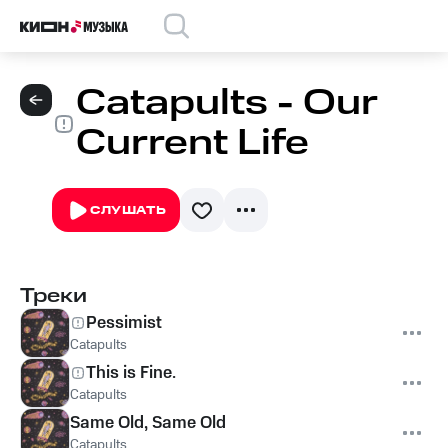
Catapults - Our
Current Life
СЛУШАТЬ
Треки
Pessimist
Catapults
This is Fine.
Catapults
Same Old, Same Old
Catapults