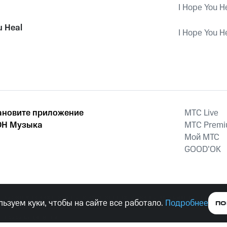
I Hope You H
u Heal
I Hope You H
ановите приложение
MTС Live
Н Музыка
MTС Prem
Мой МТС
GOOD’OK
наркотических средств, психотропных веществ, их аналогов причиня
ьзуем куки, чтобы на сайте все работало.
Подробнее
ПО
тельством ответственность.
е права защищены