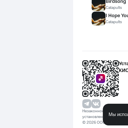
Birdsong
Catapults
I Hope Yo
Catapults
Уст
КИО
Незаконное потребление 
Мы испол
установленную законода
© 2026 ООО «КИОН». Вс