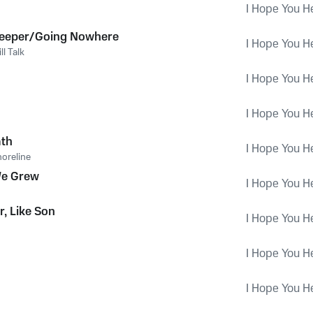
I Hope You H
Deeper/Going Nowhere
I Hope You H
ill Talk
I Hope You H
I Hope You H
ath
I Hope You H
oreline
We Grew
I Hope You H
r, Like Son
I Hope You H
I Hope You H
I Hope You H