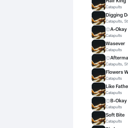
Half King
Catapults
Digging 
Catapults
,
St
A-Okay
Catapults
Wasever
Catapults
Afterm
Catapults
,
Sh
Flowers 
Catapults
Like Fathe
Catapults
B-Okay
Catapults
Soft Bite
Catapults