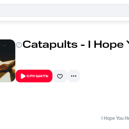
Catapults - I Hope
СЛУШАТЬ
I Hope You H