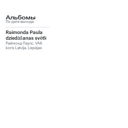
Альбомы
По дате выхода
Raimonda Paula
dziedāšanas svētki
koncertzālē Lielais
Раймонд Паулс
,
VAK
koris Latvija
,
Liepājas
dzintars
Simfoniskais