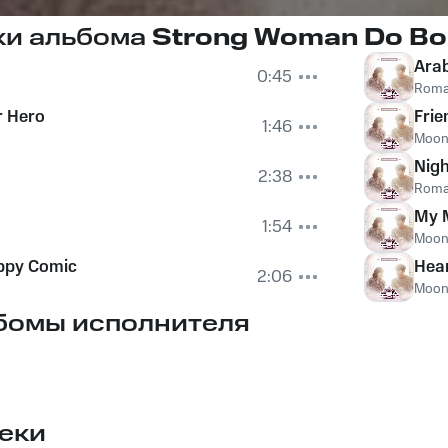
ки альбома
Strong Woman Do Bo
Arab
0:45
Roma
r Hero
Frie
1:46
Moon
Nigh
2:38
Roma
My 
1:54
Moon
ppy Comic
Hear
2:06
Moon
бомы исполнителя
еки