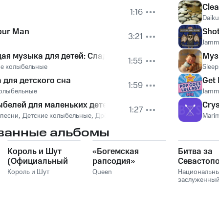
Cle
1:16
Daik
our Man
Shot
3:21
Jamm
я музыка для детей: Сладкий сон и расслабление с 
Муз
1:55
ие колыбельные
Sleep
 для детского сна
Get 
1:59
колыбельные
Jamm
белей для маленьких детей
Cry
1:27
 песни
,
Детские колыбельные
,
Дрёмушка
,
Музыка для сна младенцев
Marim
ванные альбомы
Король и Шут
«Богемская
Битва за
(Официальный
рапсодия»
Севастоп
саундтрек), Часть
Король и Шут
Queen
Национальн
1
заслуженны
академическ
симфоничес
оркестр Укр