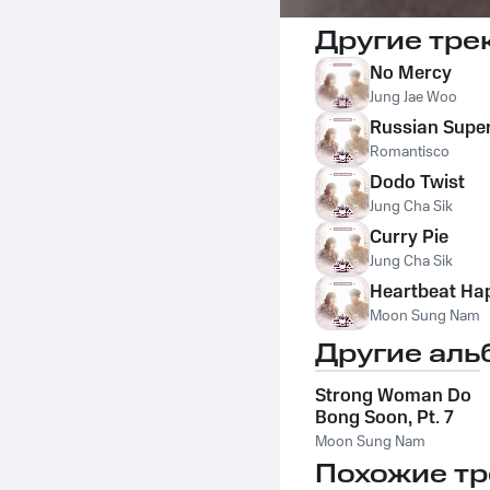
Другие тре
No Mercy
Jung Jae Woo
Russian Supe
Romantisco
Dodo Twist
Jung Cha Sik
Curry Pie
Jung Cha Sik
Heartbeat Ha
Moon Sung Nam
Другие аль
Strong Woman Do
Bong Soon, Pt. 7
Moon Sung Nam
Похожие тр