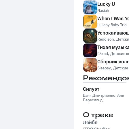
Lucky U
Nasiah
When I Was Y
Lullaby Baby Trio
Успокаивающа
Reddison
,
Детск
Тихая музыка
fl3xed
,
Детские 
Сборник колы
Sleepsy
,
Детские
Рекомендо
Силуэт
Ваня Дмитриенко
,
Аня
Пересильд
О треке
Лейбл