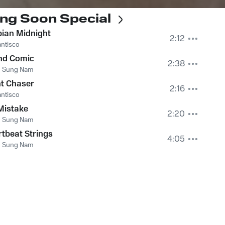
ng Soon Special
ian Midnight
2:12
ntisco
nd Comic
2:38
 Sung Nam
t Chaser
2:16
ntisco
Mistake
2:20
 Sung Nam
tbeat Strings
4:05
 Sung Nam