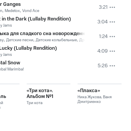
ar Ganges
3:21
un
,
Medetox
,
Vond Ace
 in the Dark (Lullaby Rendition)
3:04
y Jams
рождения
ыка для сладкого сна новорожденного
1:24
sy
,
Детские песни
,
Детские колыбельные
,
Дрёмушка
,
Музыка для сна
Lucky (Lullaby Rendition)
4:09
y Jams
stal Snow
5:26
ba! Marimba!
«Три кота».
«Плакса»
оль
Альбом №1
Ника Жукова
,
Ваня
(саундтрек к
Дмитриенко
ый
Три кота
й
мультсериалу)
ий
кий
аины