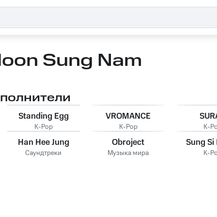
oon Sung Nam
сполнители
Standing Egg
VROMANCE
SUR
K-Pop
K-Pop
K-P
Han Hee Jung
Obroject
Sung Si
Саундтреки
Музыка мира
K-P