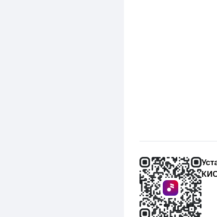
Уст
КИО