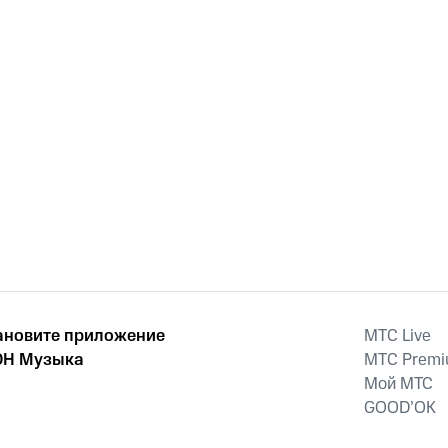
ановите приложение
MTС Live
Н Музыка
MTС Prem
Мой МТС
GOOD’OK