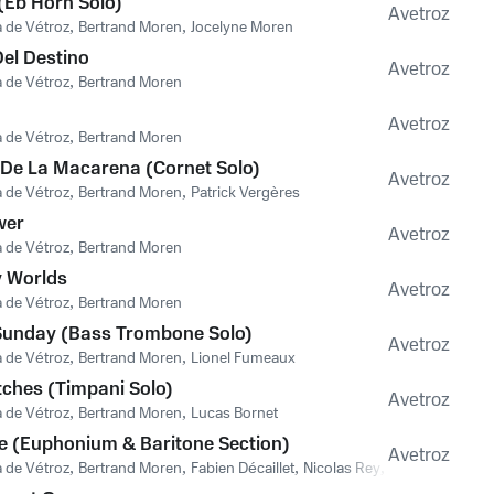
(Eb Horn Solo)
Avetroz
 de Vétroz
,
Bertrand Moren
,
Jocelyne Moren
Del Destino
Avetroz
 de Vétroz
,
Bertrand Moren
Avetroz
 de Vétroz
,
Bertrand Moren
 De La Macarena (Cornet Solo)
Avetroz
 de Vétroz
,
Bertrand Moren
,
Patrick Vergères
wer
Avetroz
 de Vétroz
,
Bertrand Moren
y Worlds
Avetroz
 de Vétroz
,
Bertrand Moren
Sunday (Bass Trombone Solo)
Avetroz
 de Vétroz
,
Bertrand Moren
,
Lionel Fumeaux
tches (Timpani Solo)
Avetroz
 de Vétroz
,
Bertrand Moren
,
Lucas Bornet
re (Euphonium & Baritone Section)
Avetroz
 de Vétroz
,
Bertrand Moren
,
Fabien Décaillet
,
Nicolas Rey
,
Fanny Evéquoz