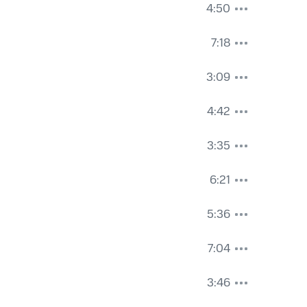
4:50
7:18
3:09
4:42
3:35
6:21
5:36
7:04
3:46
,
Florian Aubry