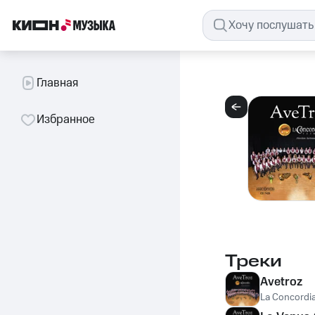
Главная
Избранное
Треки
Avetroz
La Concordia