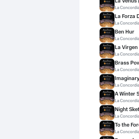
La Venus 
La Concordia
La Forza 
La Concordia
Ben Hur
La Concordia
La Virgen
La Concordia
Brass Po
La Concordia
Imaginar
La Concordia
A Winter 
La Concordia
Night Ske
La Concordia
To the Fo
La Concordia