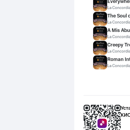
Everywher
La Concordia
The Soul 
La Concordia
A Mis Abu
La Concordia
Creepy T
La Concordia
Roman In
La Concordia
Уст
КИО