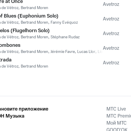
e at Once
Avetroz
 de Vétroz
,
Bertrand Moren
of Blues (Euphonium Solo)
Avetroz
 de Vétroz
,
Bertrand Moren
,
Fanny Evéquoz
elos (Flugelhorn Solo)
Avetroz
 de Vétroz
,
Bertrand Moren
,
Stéphane Rudaz
rombones
Avetroz
 de Vétroz
,
Bertrand Moren
,
Jérémie Favre
,
Lucas Llor
,
Lionel Fumeaux
trada
Avetroz
 de Vétroz
,
Bertrand Moren
ановите приложение
MTС Live
Н Музыка
MTС Prem
Мой МТС
GOOD’OK