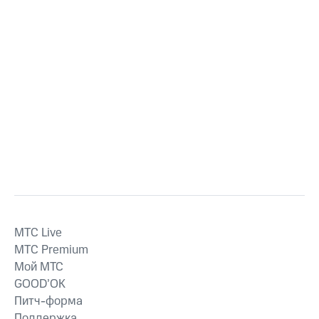
MTС Live
MTС Premium
Мой МТС
GOOD’OK
Питч-форма
Поддержка