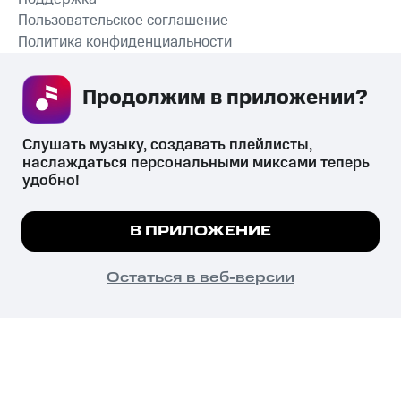
Пользовательское соглашение
Политика конфиденциальности
Рекомендательные технологии
Продолжим в приложении? 
СКАЧАТЬ ПРИЛОЖЕНИЕ
Слушать музыку, создавать плейлисты, 
наслаждаться персональными миксами теперь 
удобно!
Незаконное потребление наркотических средств,
психотропных веществ, их аналогов причиняет вред здоровью,
Мы используем куки, чтобы на сайте все
В ПРИЛОЖЕНИЕ
их незаконный оборот запрещён и влечёт установленную
работало.
Подробнее
законодательством ответственность.
© 2026 ООО «КИОН».
ПОНЯТНО
Остаться в веб-версии
Все права защищены
18+
Главная
В приложение
Избранное