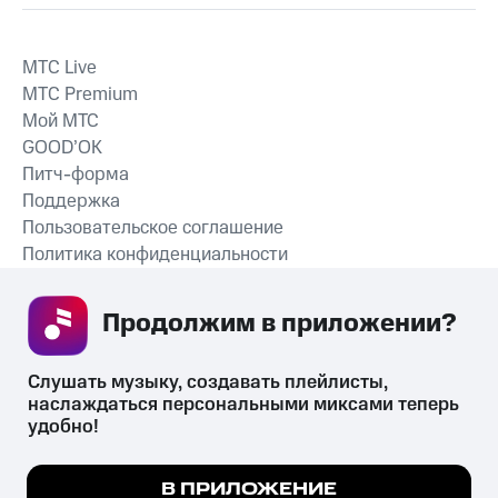
MTС Live
MTС Premium
Мой МТС
GOOD’OK
Питч-форма
Поддержка
Пользовательское соглашение
Политика конфиденциальности
Рекомендательные технологии
Продолжим в приложении? 
СКАЧАТЬ ПРИЛОЖЕНИЕ
Слушать музыку, создавать плейлисты, 
наслаждаться персональными миксами теперь 
удобно!
Незаконное потребление наркотических средств,
психотропных веществ, их аналогов причиняет вред здоровью,
Мы используем куки, чтобы на сайте все
В ПРИЛОЖЕНИЕ
их незаконный оборот запрещён и влечёт установленную