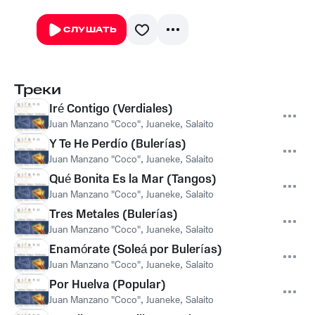
СЛУШАТЬ
Треки
Iré Contigo (Verdiales)
Juan Manzano "Coco"
,
Juaneke
,
Salaito
Y Te He Perdío (Bulerías)
Juan Manzano "Coco"
,
Juaneke
,
Salaito
Qué Bonita Es la Mar (Tangos)
Juan Manzano "Coco"
,
Juaneke
,
Salaito
Tres Metales (Bulerías)
Juan Manzano "Coco"
,
Juaneke
,
Salaito
Enamórate (Soleá por Bulerías)
Juan Manzano "Coco"
,
Juaneke
,
Salaito
Por Huelva (Popular)
Juan Manzano "Coco"
,
Juaneke
,
Salaito