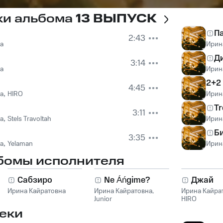
ки альбома
13 ВЫПУСК
П
2:43
а
Ирин
Ди
3:14
а
Ирин
2+2
4:45
а
,
HIRO
Ирин
Tr
3:11
а
,
Stels Travoltah
Ирин
Б
3:35
а
,
Yelaman
Ирин
бомы исполнителя
Сабзиро
Ne Áńgime?
Джай
Ирина Кайратовна
Ирина Кайратовна
,
Ирина Кайра
Junior
HIRO
еки