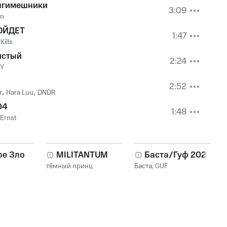
нгимешники
3:09
an
ОЙДЕТ
1:47
Kills
истый
2:24
EY
2:52
r
,
Hara Luu
,
DNDR
04
1:48
Ernst
ое Зло
MILITANTUM
Баста/Гуф 2026
тёмный принц
Баста
,
GUF