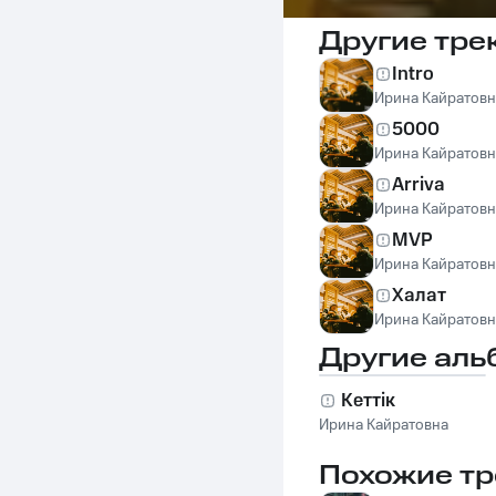
Другие тре
Intro
Ирина Кайратовн
5000
Ирина Кайратовн
Arriva
Ирина Кайратовн
MVP
Ирина Кайратовн
Халат
Ирина Кайратовн
Другие аль
Кеттiк
Ирина Кайратовна
Похожие тр