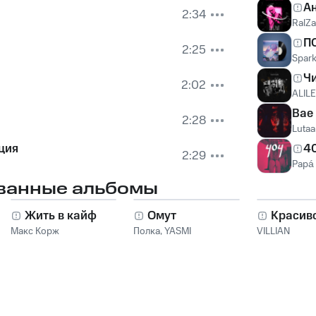
А
2:34
RalZ
П
2:25
Spark
Ч
2:02
ALIL
Bae
2:28
Lutaa
ция
4
2:29
Papá 
ванные альбомы
Жить в кайф
Омут
Красив
Макс Корж
Полка
,
YASMI
VILLIAN