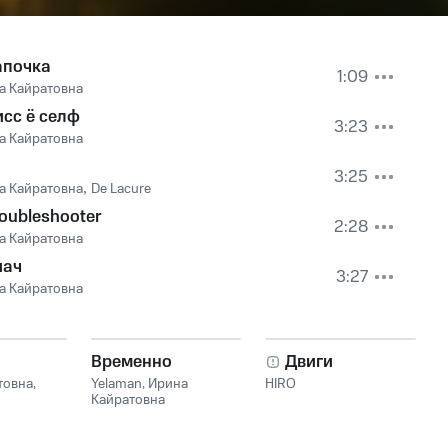
апочка
1:09
а Кайратовна
сс ё селф
3:23
а Кайратовна
3:25
а Кайратовна
,
De Lacure
oubleshooter
2:28
а Кайратовна
иач
3:27
а Кайратовна
Временно
Двиги
товна
,
Yelaman
,
Ирина
HIRO
Кайратовна