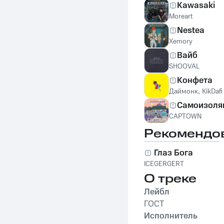
Kawasaki
Moreart
Nestea
Хemory
Вайб
SHOOVAL
Конфета
Даймонк
,
KikDafi
Самоизоля
CAPTOWN
Рекомендо
Глаз Бога
ICEGERGERT
О треке
Лейбл
ГОСТ
Исполнитель