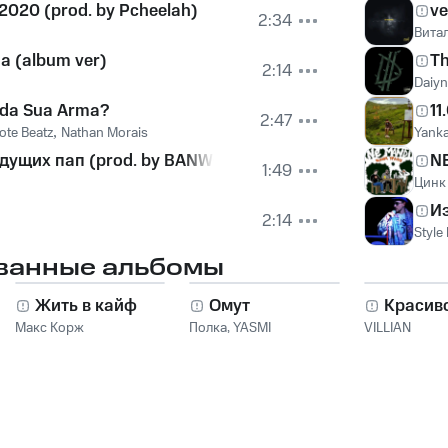
020 (prod. by Pcheelah)
ve
2:34
Вита
а (album ver)
Th
2:14
Daiyn
 da Sua Arma?
11
2:47
ote Beatz
,
Nathan Morais
Yanka
удущих пап (prod. by BANWORD)
N
1:49
Цинк
И
2:14
Style 
ванные альбомы
Жить в кайф
Омут
Красив
Макс Корж
Полка
,
YASMI
VILLIAN