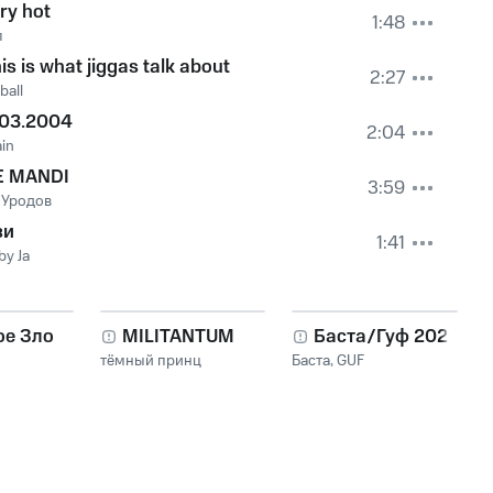
ry hot
1:48
л
is is what jiggas talk about
2:27
ball
.03.2004
2:04
in
E MANDI
3:59
 Уродов
зи
1:41
by Ja
ое Зло
MILITANTUM
Баста/Гуф 2026
тёмный принц
Баста
,
GUF