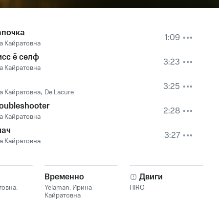
апочка
1:09
а Кайратовна
сс ё селф
3:23
а Кайратовна
3:25
а Кайратовна
,
De Lacure
oubleshooter
2:28
а Кайратовна
иач
3:27
а Кайратовна
Временно
Двиги
товна
,
Yelaman
,
Ирина
HIRO
Кайратовна