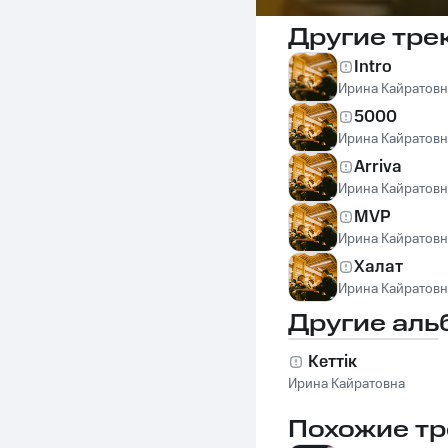
Другие тре
Intro
Ирина Кайратовн
5000
Ирина Кайратовн
Arriva
Ирина Кайратовн
MVP
Ирина Кайратовн
Халат
Ирина Кайратовн
Другие аль
Кеттiк
Ирина Кайратовна
Похожие тр