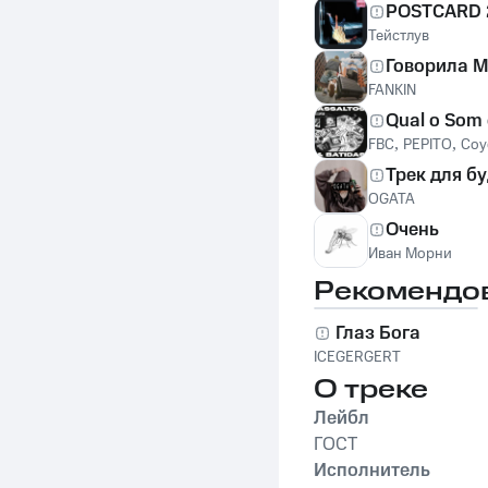
POSTCARD 2
Тейстлув
Говорила М
FANKIN
Qual o Som
FBC
,
PEPITO
,
Coy
Трек для б
OGATA
Очень
Иван Морни
Рекомендо
Глаз Бога
ICEGERGERT
О треке
Лейбл
ГОСТ
Исполнитель