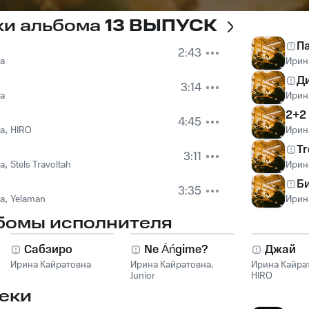
ки альбома
13 ВЫПУСК
П
2:43
а
Ирин
Ди
3:14
а
Ирин
2+2
4:45
а
,
HIRO
Ирин
Tr
3:11
а
,
Stels Travoltah
Ирин
Б
3:35
а
,
Yelaman
Ирин
бомы исполнителя
Сабзиро
Ne Áńgime?
Джай
Ирина Кайратовна
Ирина Кайратовна
,
Ирина Кайра
Junior
HIRO
еки