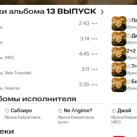
ки альбома
13 ВЫПУСК
П
2:43
а
Ирин
Ди
3:14
а
Ирин
2+2
4:45
а
,
HIRO
Ирин
Tr
3:11
а
,
Stels Travoltah
Ирин
Б
3:35
а
,
Yelaman
Ирин
бомы исполнителя
Сабзиро
Ne Áńgime?
Джай
Ирина Кайратовна
Ирина Кайратовна
,
Ирина Кайра
Junior
HIRO
еки