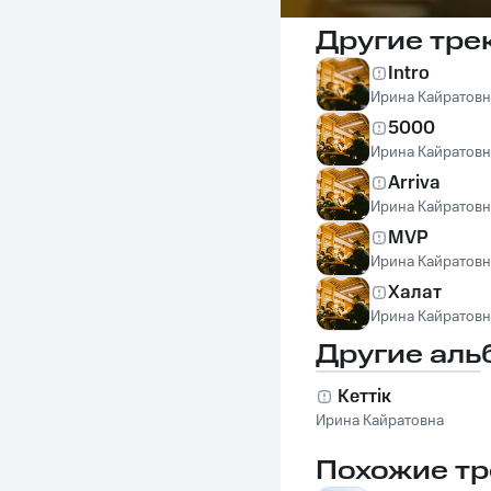
Другие тре
Intro
Ирина Кайратовн
5000
Ирина Кайратовн
Arriva
Ирина Кайратовн
MVP
Ирина Кайратовн
Халат
Ирина Кайратовн
Другие аль
Кеттiк
Ирина Кайратовна
Похожие тр