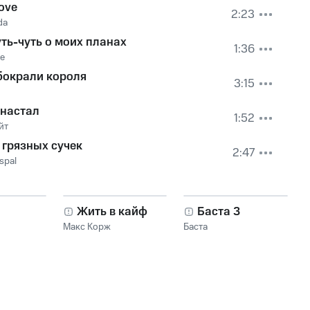
ove
2:23
da
ть-чуть о моих планах
1:36
ee
бокрали короля
3:15
 настал
1:52
йт
 грязных сучек
2:47
spal
Жить в кайф
Баста 3
Макс Корж
Баста