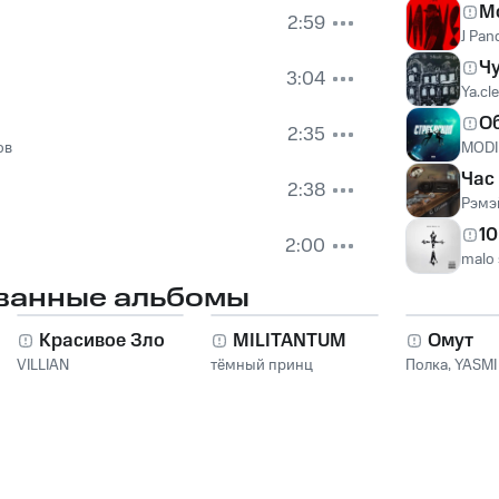
M
2:59
J Pan
Чу
3:04
Ya.cl
О
2:35
ов
MODI
Час
2:38
Рэмэ
10
2:00
malo 
ванные альбомы
Красивое Зло
MILITANTUM
Омут
VILLIAN
тёмный принц
Полка
,
YASMI