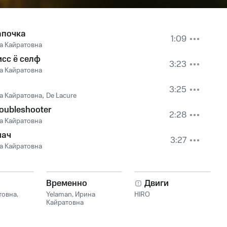
апочка
1:09
а Кайратовна
сс ё селф
3:23
а Кайратовна
3:25
а Кайратовна
,
De Lacure
oubleshooter
2:28
а Кайратовна
иач
3:27
а Кайратовна
Временно
Двиги
товна
,
Yelaman
,
Ирина
HIRO
Кайратовна