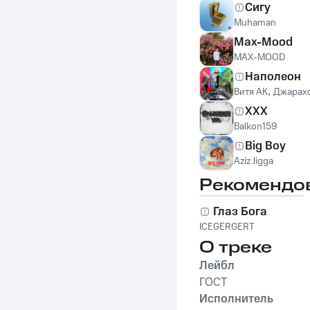
Сигу
Muhaman
Max-Mood
MAX-MOOD
Наполеон
Витя АК
,
Джарах
XXX
Balkon159
Big Boy
Aziz Jigga
Рекомендо
Глаз Бога
ICEGERGERT
О треке
Лейбл
ГОСТ
Исполнитель