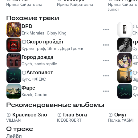
Ирина Кайратовна
Ирина Кайратовна
Ирина Кайрато
Junior
Похожие треки
DPD
Erik Morales
,
Gipsy King
Ch
Скоро пройдёт
тр
Курим Триф
,
Shrm
,
Дядя Громъ
Су
Город дождя
Clych
,
santa reptile
HI
Автопилот
Кутх
,
ФЛЕКС
Big
Фарс
Kazak
,
Coubo
Ку
Рекомендованные альбомы
Красивое Зло
Глаз Бога
Омут
VILLIAN
ICEGERGERT
Полка
,
YASMI
О треке
Лейбл