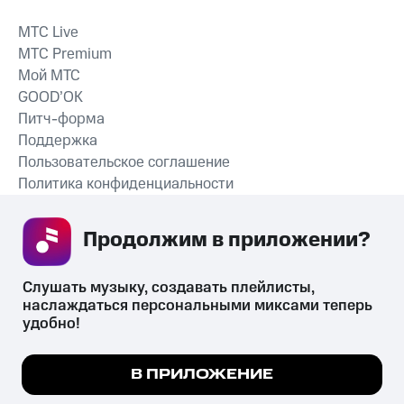
MTС Live
MTС Premium
Мой МТС
GOOD’OK
Питч-форма
Поддержка
Пользовательское соглашение
Политика конфиденциальности
Рекомендательные технологии
Продолжим в приложении? 
СКАЧАТЬ ПРИЛОЖЕНИЕ
Слушать музыку, создавать плейлисты, 
наслаждаться персональными миксами теперь 
удобно!
Незаконное потребление наркотических средств,
психотропных веществ, их аналогов причиняет вред здоровью,
Мы используем куки, чтобы на сайте все
В ПРИЛОЖЕНИЕ
их незаконный оборот запрещён и влечёт установленную
работало.
Подробнее
законодательством ответственность.