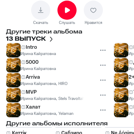
Скачать
Слушать
Нравится
Другие треки альбома
13 ВЫПУСК
Intro
Ирина Кайратовна
Ир
5000
Ирина Кайратовна
Ир
Arriva
2
Ирина Кайратовна
,
HIRO
Ир
MVP
Ирина Кайратовна
,
Stels Travoltah
Ир
Халат
Ирина Кайратовна
,
Yelaman
Ир
Другие альбомы исполнителя
Кеттiк
Сабзиро
Ne Áńgim