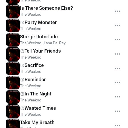
The Weeknd
Is There Someone Else?
The Weeknd
Party Monster
The Weeknd
Stargirl Interlude
The Weeknd
,
Lana Del Rey
Tell Your Friends
The Weeknd
Sacrifice
The Weeknd
Reminder
The Weeknd
In The Night
The Weeknd
Wasted Times
The Weeknd
Take My Breath