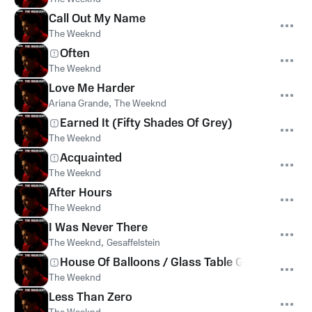
Call Out My Name
The Weeknd
Often
The Weeknd
Love Me Harder
Ariana Grande
,
The Weeknd
Earned It (Fifty Shades Of Grey)
The Weeknd
Acquainted
The Weeknd
After Hours
The Weeknd
I Was Never There
The Weeknd
,
Gesaffelstein
House Of Balloons / Glass Table Girls
The Weeknd
Less Than Zero