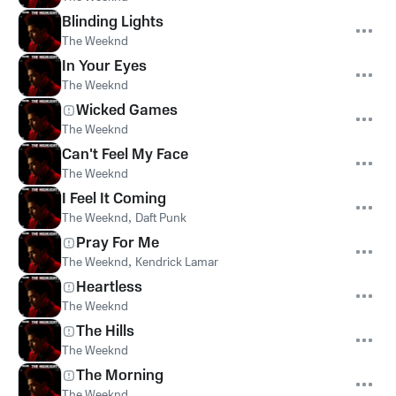
Blinding Lights
The Weeknd
In Your Eyes
The Weeknd
Wicked Games
The Weeknd
Can't Feel My Face
The Weeknd
I Feel It Coming
The Weeknd
,
Daft Punk
Pray For Me
The Weeknd
,
Kendrick Lamar
Heartless
The Weeknd
The Hills
The Weeknd
The Morning
The Weeknd