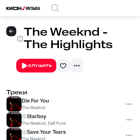
The Weeknd -
The Highlights
СЛУШАТЬ
Треки
Die For You
The Weeknd
Starboy
The Weeknd
,
Daft Punk
Save Your Tears
The Weeknd