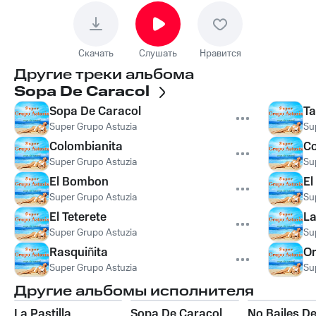
Скачать
Слушать
Нравится
Другие треки альбома
Sopa De Caracol
Sopa De Caracol
Ta
Super Grupo Astuzia
Su
Colombianita
Co
Super Grupo Astuzia
Su
El Bombon
El
Super Grupo Astuzia
Su
El Teterete
La
Super Grupo Astuzia
Su
Rasquiñita
Or
Super Grupo Astuzia
Su
Другие альбомы исполнителя
La Pastilla
Sopa De Caracol
No Bailes D