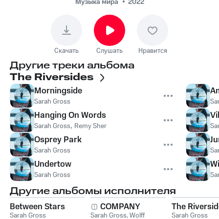
Музыка мира
2022
Скачать
Слушать
Нравится
Другие треки альбома
The Riversides
Morningside
A
Sarah Gross
Sa
Hanging On Words
Vi
Sarah Gross
,
Remy Sher
Sa
Osprey Park
Ju
Sarah Gross
Sa
Undertow
Wi
Sarah Gross
Sa
Другие альбомы исполнителя
Between Stars
COMPANY
The Riversi
Sarah Gross
Sarah Gross
,
Wolff
Sarah Gross