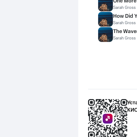
One More
Sarah Gross
How Did Y
Sarah Gross
The Wave
Sarah Gross
Уст
КИО