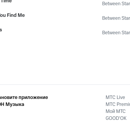
 Time
Between Sta
ou Find Me
Between Sta
s
Between Sta
ановите приложение
MTС Live
Н Музыка
MTС Prem
Мой МТС
GOOD’OK