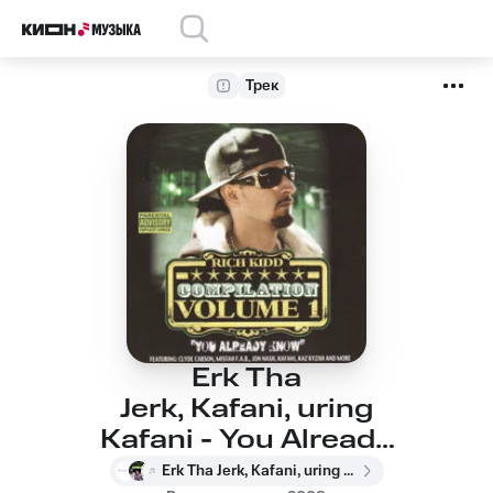
Трек
Erk Tha
Jerk, Kafani, uring
Kafani - You Already
Know
Erk Tha Jerk, Kafani, uring Kafani