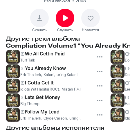
Рэп и хип-хоп
2008
Скачать
Слушать
Нравится
Другие треки альбома
Compliation Volume1 "You Already K
We All Gettin Paid
Turf Talk
Dce
You Already Know
Erk Tha Jerk
,
Kafani
,
uring Kafani
Dce
I Gotta Get It
Idiots Wit Habits(ROC)
,
Mistah F.A.B.
Le
Lets Get Money
Big Thump
Hab
Follow My Lead
Erk Tha Jerk
,
Clyde Carson
,
uring Clyde Carson
Id
Другие альбомы исполнителя