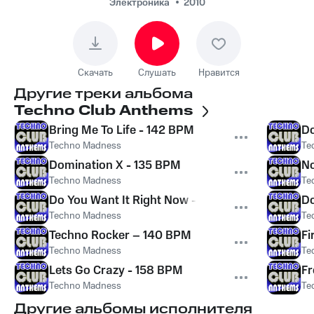
Электроника
2010
Скачать
Слушать
Нравится
Другие треки альбома
Techno Club Anthems
Bring Me To Life - 142 BPM
Do
Techno Madness
Te
Domination X - 135 BPM
No
Techno Madness
Te
Do You Want It Right Now - 154 BPM
Do
Techno Madness
Te
Techno Rocker – 140 BPM
Fi
Techno Madness
Te
Lets Go Crazy - 158 BPM
Fr
Techno Madness
Te
Другие альбомы исполнителя