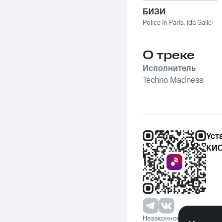
БИЗИ
Police In Paris
,
Ida Galich
О треке
Исполнитель
Techno Madness
Уст
КИО
Незаконное потребление 