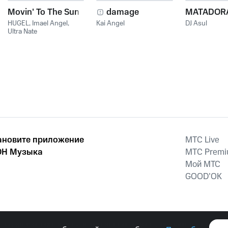
Movin' To The Sun
damage
MATADOR
HUGEL
,
Imael Angel
,
Kai Angel
DJ Asul
Ultra Nate
ановите приложение
MTС Live
Н Музыка
MTС Prem
Мой МТС
GOOD’OK
наркотических средств, психотропных веществ, их аналогов причиня