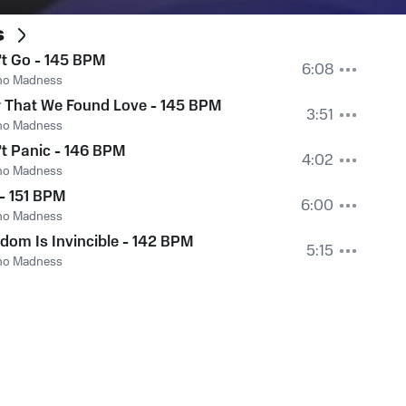
s
t Go - 145 BPM
6:08
no Madness
 That We Found Love - 145 BPM
3:51
no Madness
t Panic - 146 BPM
4:02
no Madness
 - 151 BPM
6:00
no Madness
dom Is Invincible - 142 BPM
5:15
no Madness