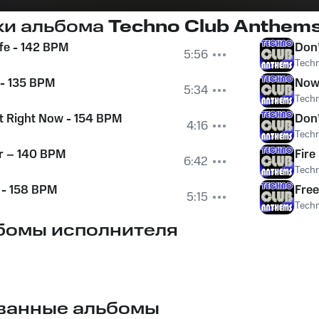
ки альбома
Techno Club Anthem
ife - 142 BPM
Don’
5:56
Tech
 - 135 BPM
Now
5:34
Tech
t Right Now - 154 BPM
Don’
4:16
Tech
r – 140 BPM
Fire
6:42
Tech
 - 158 BPM
Free
5:15
Tech
бомы исполнителя
ванные альбомы