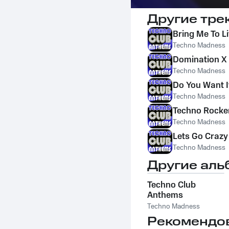
Другие тре
Bring Me To L
Techno Madness
Domination X
Techno Madness
Do You Want I
Techno Madness
Techno Rocke
Techno Madness
Lets Go Crazy
Techno Madness
Другие аль
Techno Club
Anthems
Techno Madness
Рекомендо