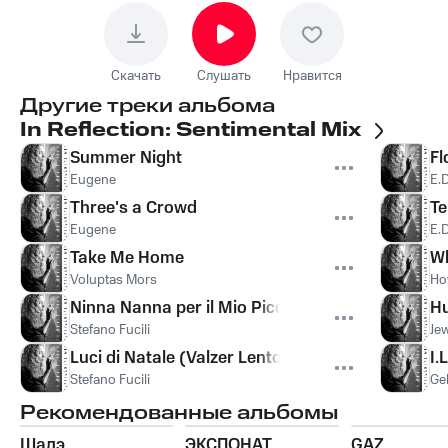
Скачать
Слушать
Нравится
Другие треки альбома
In Reflection: Sentimental Mix
Summer Night
Fl
Eugene
E.
Three's a Crowd
Te
Eugene
E.
Take Me Home
Wh
Voluptas Mors
Ho
Ninna Nanna per il Mio Piccolo Re
H
Stefano Fucili
Jew
Luci di Natale (Valzer Lento)
I.
Stefano Fucili
Ge
Рекомендованные альбомы
Шадэ
ЭКСПОНАТ
GAZ