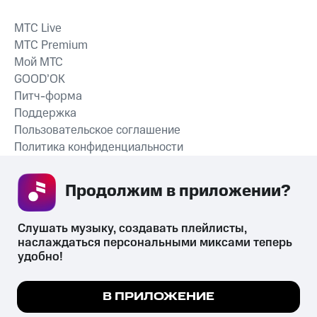
MTС Live
MTС Premium
Мой МТС
GOOD’OK
Питч-форма
Поддержка
Пользовательское соглашение
Политика конфиденциальности
Рекомендательные технологии
Продолжим в приложении? 
СКАЧАТЬ ПРИЛОЖЕНИЕ
Слушать музыку, создавать плейлисты, 
наслаждаться персональными миксами теперь 
удобно!
Незаконное потребление наркотических средств,
психотропных веществ, их аналогов причиняет вред здоровью,
Мы используем куки, чтобы на сайте все
В ПРИЛОЖЕНИЕ
их незаконный оборот запрещён и влечёт установленную
работало.
Подробнее
законодательством ответственность.