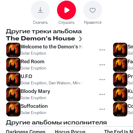
Скачать
Слушать
Нравится
Другие треки альбома
The Demon's House
Welcome to the Demon's House
Sm
Solar Eruption
So
Red Room
Fa
Solar Eruption
So
U.F.O
Pr
Solar Eruption
,
Dan Watson
,
Mire Lore
So
Bloody Mary
K
Solar Eruption
So
Suffocation
Co
Solar Eruption
So
Другие альбомы исполнителя
Darkness Comes
Hocus Pocus
The End Is 