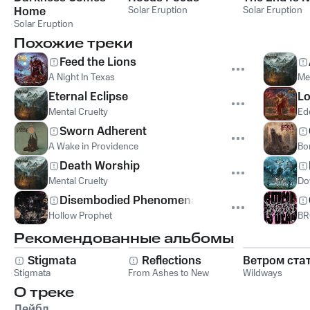
Home
Solar Eruption
Solar Eruption
Solar Eruption
Похожие треки
Feed the Lions
A Night In Texas
Me
Eternal Eclipse
Lo
Mental Cruelty
Ed
Sworn Adherent
A Wake in Providence
Bo
Death Worship
Mental Cruelty
Do
Disembodied Phenomena
Hollow Prophet
BR
Рекомендованные альбомы
Stigmata
Reflections
Ветром ста
Stigmata
From Ashes to New
Wildways
О треке
Лейбл