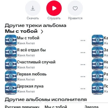
Скачать
Слушать
Нравится
Другие треки альбома
Мы с тобой
Мы с тобой
К
Женя Ангел
Же
Я всё отдал бы
З
Женя Ангел
Же
Счастливый случай
Н
Женя Ангел
Же
Первая любовь
Р
Женя Ангел
Же
Дерзкая луна
П
Женя Ангел
Же
Другие альбомы исполнителя
Русские девчонки
Мы с тобой
Звезда