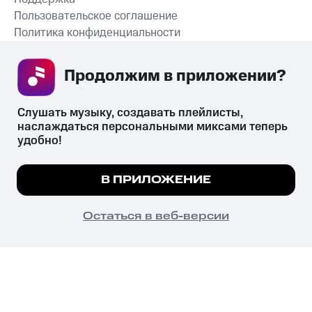
Пользовательское соглашение
Политика конфиденциальности
Рекомендательные технологии
Продолжим в приложении? 
СКАЧАТЬ ПРИЛОЖЕНИЕ
Слушать музыку, создавать плейлисты, 
наслаждаться персональными миксами теперь 
удобно!
Незаконное потребление наркотических средств,
психотропных веществ, их аналогов причиняет вред здоровью,
Мы используем куки, чтобы на сайте все
В ПРИЛОЖЕНИЕ
их незаконный оборот запрещён и влечёт установленную
работало.
Подробнее
законодательством ответственность.
© 2026 ООО «КИОН».
ПОНЯТНО
Остаться в веб-версии
Все права защищены
18+
Главная
В приложение
Избранное