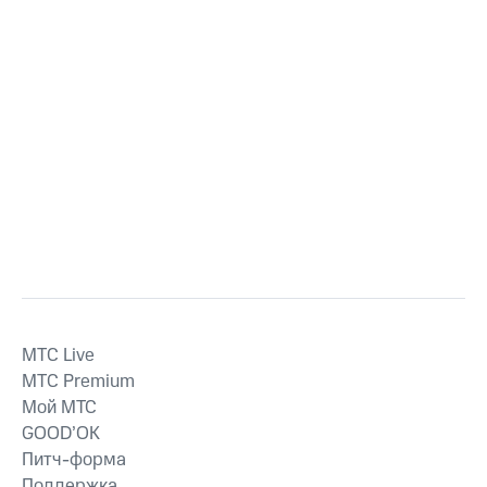
MTС Live
MTС Premium
Мой МТС
GOOD’OK
Питч-форма
Поддержка