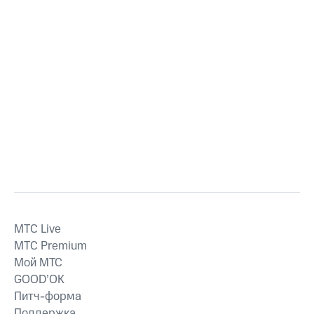
MTС Live
MTС Premium
Мой МТС
GOOD’OK
Питч-форма
Поддержка