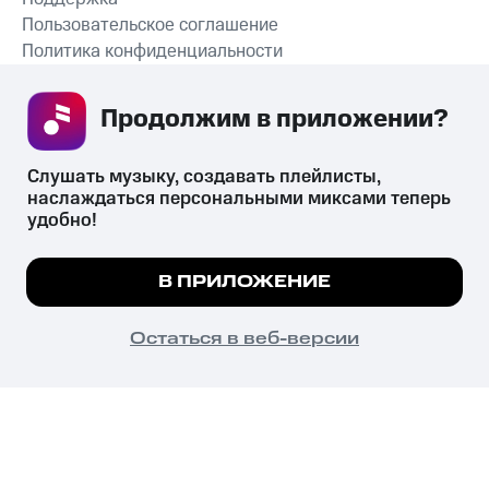
Пользовательское соглашение
Политика конфиденциальности
Рекомендательные технологии
Продолжим в приложении? 
СКАЧАТЬ ПРИЛОЖЕНИЕ
Слушать музыку, создавать плейлисты, 
наслаждаться персональными миксами теперь 
удобно!
Незаконное потребление наркотических средств,
психотропных веществ, их аналогов причиняет вред здоровью,
Мы используем куки, чтобы на сайте все
В ПРИЛОЖЕНИЕ
их незаконный оборот запрещён и влечёт установленную
работало.
Подробнее
законодательством ответственность.
© 2026 ООО «КИОН».
ПОНЯТНО
Остаться в веб-версии
Все права защищены
18+
Главная
В приложение
Избранное