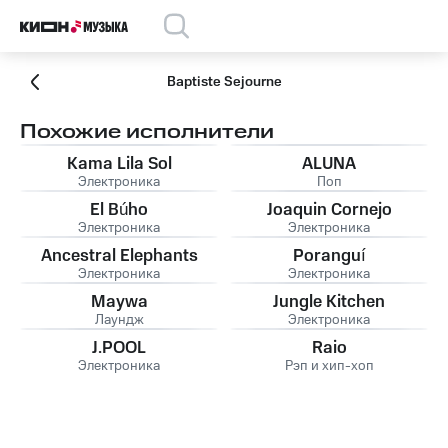
Baptiste Sejourne
Похожие исполнители
Kama Lila Sol
ALUNA
Электроника
Поп
El Búho
Joaquin Cornejo
Электроника
Электроника
Ancestral Elephants
Poranguí
Электроника
Электроника
Maywa
Jungle Kitchen
Лаундж
Электроника
J.POOL
Raio
Электроника
Рэп и хип-хоп