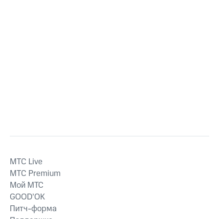
MTС Live
MTС Premium
Мой МТС
GOOD’OK
Питч-форма