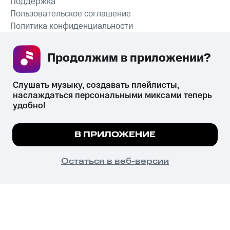
Поддержка
Пользовательское соглашение
Политика конфиденциальности
Рекомендательные технологии
Продолжим в приложении? 
СКАЧАТЬ ПРИЛОЖЕНИЕ
Слушать музыку, создавать плейлисты, 
наслаждаться персональными миксами теперь 
удобно!
Незаконное потребление наркотических средств,
психотропных веществ, их аналогов причиняет вред здоровью,
Мы используем куки, чтобы на сайте все
В ПРИЛОЖЕНИЕ
их незаконный оборот запрещён и влечёт установленную
работало.
Подробнее
законодательством ответственность.
© 2026 ООО «КИОН».
ПОНЯТНО
Остаться в веб-версии
Все права защищены
18+
Главная
В приложение
Избранное