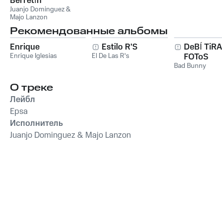
Berretín
Juanjo Dominguez &
Majo Lanzon
Рекомендованные альбомы
Enrique
Estilo R'S
DeBÍ TiR
Enrique Iglesias
El De Las R's
FOToS
Bad Bunny
О треке
Лейбл
Epsa
Исполнитель
Juanjo Dominguez & Majo Lanzon