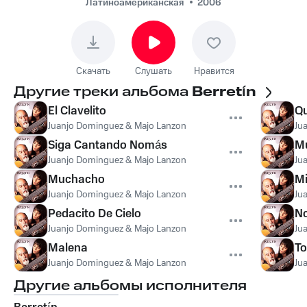
Латиноамериканская
2006
Скачать
Слушать
Нравится
Другие треки альбома
Berretín
El Clavelito
Qu
Juanjo Dominguez & Majo Lanzon
Ju
Siga Cantando Nomás
M
Juanjo Dominguez & Majo Lanzon
Ju
Muchacho
Mi
Juanjo Dominguez & Majo Lanzon
Ju
Pedacito De Cielo
No
Juanjo Dominguez & Majo Lanzon
Ju
Malena
T
Juanjo Dominguez & Majo Lanzon
Ju
Другие альбомы исполнителя